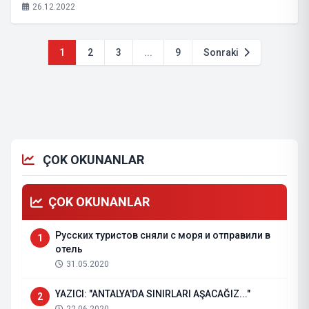
26.12.2022
1
2
3
...
9
Sonraki
ÇOK OKUNANLAR
ÇOK OKUNANLAR
Русских туристов сняли с моря и отправили в
1
отель
31.05.2020
YAZICI: "ANTALYA'DA SINIRLARI AŞACAĞIZ..."
2