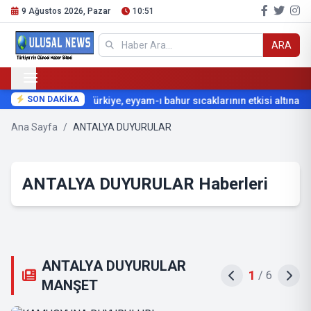
9 Ağustos 2026, Pazar
10:51
ARA
SON DAKİKA
Türkiye, eyyam-ı bahur sıcaklarının etkisi altına giri
Ana Sayfa
/
ANTALYA DUYURULAR
ANTALYA DUYURULAR Haberleri
ANTALYA DUYURULAR
2
/
6
MANŞET