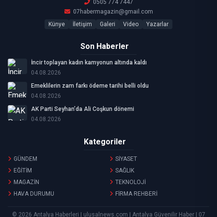
0505 774 7447
07habermagazin@gmail.com
Künye
İletişim
Galeri
Video
Yazarlar
Son Haberler
İncir toplayan kadın kamyonun altında kaldı
04.08.2026
Emeklilerin zam farkı ödeme tarihi belli oldu
04.08.2026
AK Parti Seyhan’da Ali Coşkun dönemi
04.08.2026
Kategoriler
GÜNDEM
SİYASET
EĞİTİM
SAĞLIK
MAGAZİN
TEKNOLOJİ
HAVA DURUMU
FİRMA REHBERİ
© 2026 Antalya Haberleri | ulusalnews.com | Antalya Güvenilir Haber | 07