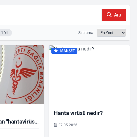
Ara
1 Yıl
Sıralama:
MANŞET
Hanta virüsü nedir?
an "hantavirüs"
07.05.2026
lişkin açıklama