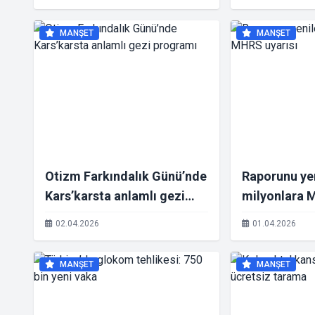
Yaklaşım Şart!"
MANŞET
MANŞET
Otizm Farkındalık Günü’nde
Raporunu ye
Kars’karsta anlamlı gezi
milyonlara 
programı
02.04.2026
01.04.2026
MANŞET
MANŞET