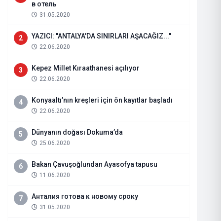
в отель
31.05.2020
YAZICI: "ANTALYA'DA SINIRLARI AŞACAĞIZ..."
2
22.06.2020
Kepez Millet Kıraathanesi açılıyor
3
22.06.2020
Konyaaltı’nın kreşleri için ön kayıtlar başladı
4
22.06.2020
Dünyanın doğası Dokuma’da
5
Sağlık Bakanlığı'ndan "hantavirüs
25.06.2020
açıklama
Bakan Çavuşoğlundan Ayasofya tapusu
6
11.06.2020
08.05.2026
Haberi Oku
Анталия готова к новому сроку
7
31.05.2020