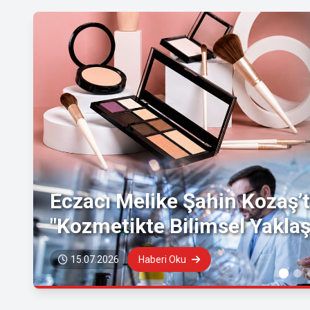
Eczacı Melike Şahin Kozaş’t
"Kozmetikte Bilimsel Yaklaş
15.07.2026
Haberi Oku