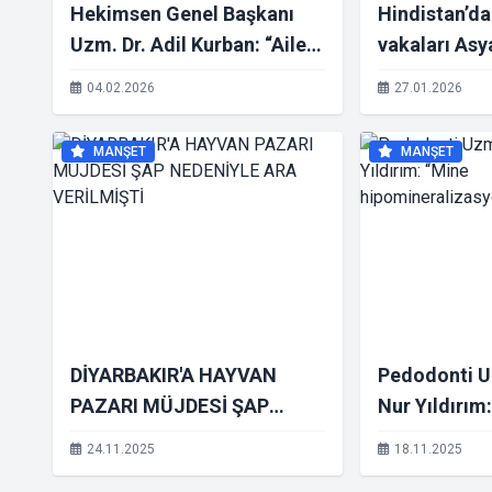
Hekimsen Genel Başkanı
Hindistan’da
Uzm. Dr. Adil Kurban: “Aile
vakaları Asy
hekimliğinde tek tip yazılım
geçirdi
04.02.2026
27.01.2026
dayatması hekimleri hukuki
ve mesleki riskle karşı
MANŞET
MANŞET
karşıya bırakıyor
DİYARBAKIR'A HAYVAN
Pedodonti U
PAZARI MÜJDESİ ŞAP
Nur Yıldırım
NEDENİYLE ARA
hipomineral
24.11.2025
18.11.2025
VERİLMİŞTİ
Dikkat Çekti