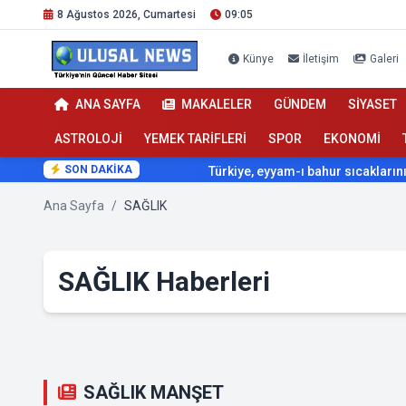
8 Ağustos 2026, Cumartesi
09:05
Künye
İletişim
Galeri
ANA SAYFA
MAKALELER
GÜNDEM
SİYASET
ASTROLOJİ
YEMEK TARİFLERİ
SPOR
EKONOMİ
SON DAKİKA
Türkiye, eyyam-ı bahur sıcaklarının etkisi alt
Ana Sayfa
/
SAĞLIK
SAĞLIK Haberleri
SAĞLIK MANŞET