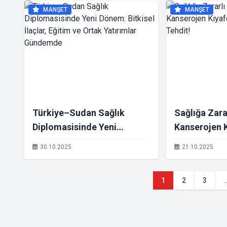
MANŞET
MANŞET
Türkiye–Sudan Sağlık
Sağlığa Zara
Diplomasisinde Yeni
Kanserojen K
Dönem: Bitkisel İlaçlar,
Görünmeyen 
30.10.2025
21.10.2025
Eğitim ve Ortak Yatırımlar
Gündemde
1
2
3
.