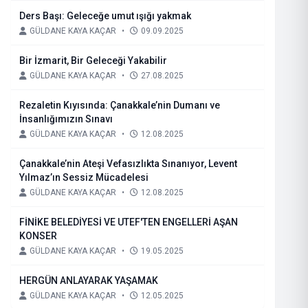
Ders Başı: Geleceğe umut ışığı yakmak
GÜLDANE KAYA KAÇAR
•
09.09.2025
Bir İzmarit, Bir Geleceği Yakabilir
GÜLDANE KAYA KAÇAR
•
27.08.2025
Rezaletin Kıyısında: Çanakkale’nin Dumanı ve
İnsanlığımızın Sınavı
GÜLDANE KAYA KAÇAR
•
12.08.2025
Çanakkale’nin Ateşi Vefasızlıkta Sınanıyor, Levent
Yılmaz’ın Sessiz Mücadelesi
GÜLDANE KAYA KAÇAR
•
12.08.2025
FİNİKE BELEDİYESİ VE UTEF'TEN ENGELLERİ AŞAN
KONSER
GÜLDANE KAYA KAÇAR
•
19.05.2025
HERGÜN ANLAYARAK YAŞAMAK
GÜLDANE KAYA KAÇAR
•
12.05.2025