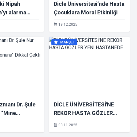
ki Nipah
Dicle Üniversitesi’nde Hasta
a’yı alarma
Çocuklara Moral Etkinliği
19.12.2025
MANŞET
zmanı Dr. Şule
DİCLE ÜNİVERSİTESİ'NE
: “Mine
REKOR HASTA GÖZLER
izasyonuna"
YENİ HASTANEDE
03.11.2025