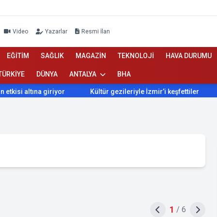
Video
Yazarlar
Resmi İlan
EĞİTİM
SAĞLIK
MAGAZİN
TEKNOLOJİ
HAVA DURUMU
TÜRKİYE
DÜNYA
ANTALYA
BHA
ına giriyor
Kültür gezileriyle İzmir’i keşfettiler
İzmir’d
1
/
6