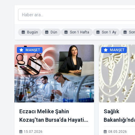
Bugün
Dün
Son 1 Hafta
Son 1 Ay
Son 
MANŞET
MANŞET
Eczacı Melike Şahin
Sağlık
Kozaş’tan Bursa’da Hayati
Bakanlığı'nd
Uyarı: "Kozmetikte Bilimsel
vakalarına i
15.07.2026
08.05.2026