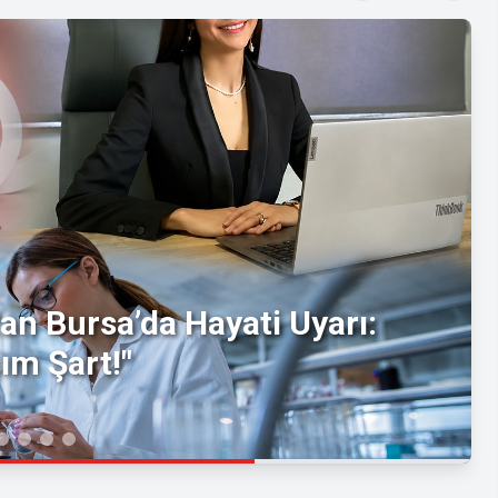
an Bursa’da Hayati Uyarı:
ım Şart!"