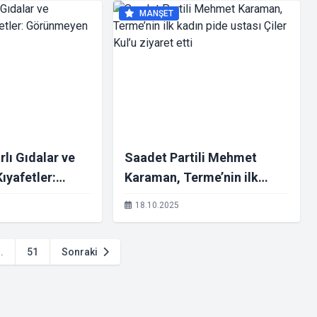
MANŞET
rlı Gıdalar ve
Saadet Partili Mehmet
ıyafetler:
Karaman, Terme’nin ilk
Tehdit!
kadın pide ustası Çiler Kul’u
18.10.2025
ziyaret etti
..
51
Sonraki