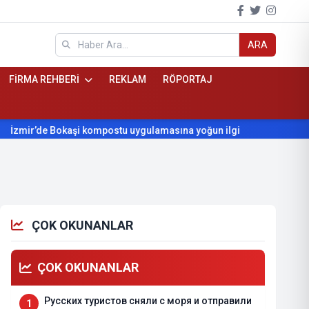
ARA
FİRMA REHBERİ
REKLAM
RÖPORTAJ
e Bokaşi kompostu uygulamasına yoğun ilgi
Beydağ’ın yıllardı
ÇOK OKUNANLAR
ÇOK OKUNANLAR
Русских туристов сняли с моря и отправили
1