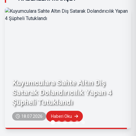
Muratpaşa'da Bir İşyerinde Taklit
Marka Ürünlere El Konuldu
27.06.2026
Haberi Oku