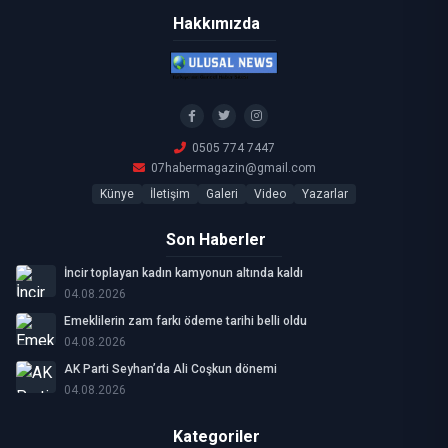
Hakkımızda
0505 774 7447
07habermagazin@gmail.com
Künye
İletişim
Galeri
Video
Yazarlar
Son Haberler
İncir toplayan kadın kamyonun altında kaldı
04.08.2026
Emeklilerin zam farkı ödeme tarihi belli oldu
04.08.2026
AK Parti Seyhan’da Ali Coşkun dönemi
04.08.2026
Kategoriler