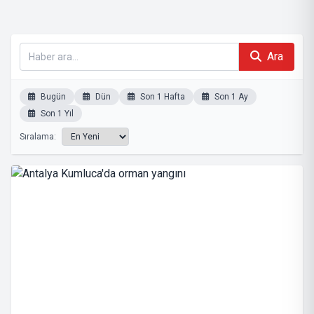
Ara
Bugün
Dün
Son 1 Hafta
Son 1 Ay
Son 1 Yıl
Sıralama: