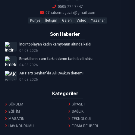
0505 774 7447
07habermagazin@gmail.com
Künye
İletişim
Galeri
Video
Yazarlar
Son Haberler
İncir toplayan kadın kamyonun altında kaldı
04.08.2026
Emeklilerin zam farkı ödeme tarihi belli oldu
04.08.2026
AK Parti Seyhan’da Ali Coşkun dönemi
04.08.2026
Kategoriler
GÜNDEM
SİYASET
EĞİTİM
SAĞLIK
MAGAZİN
TEKNOLOJİ
HAVA DURUMU
FİRMA REHBERİ