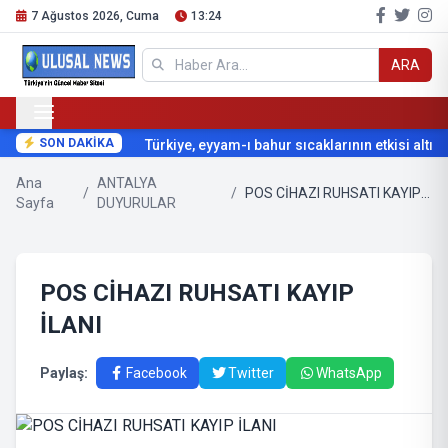
7 Ağustos 2026, Cuma
13:24
ARA
SON DAKİKA
Türkiye, eyyam-ı bahur sıcaklarının etkisi altına g
Ana
ANTALYA
/
/
POS CİHAZI RUHSATI KAYIP İLANI
Sayfa
DUYURULAR
POS CİHAZI RUHSATI KAYIP
İLANI
Paylaş:
Facebook
Twitter
WhatsApp