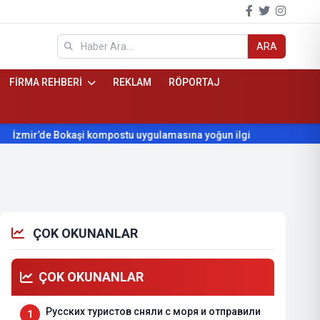
ARA
FİRMA REHBERİ
REKLAM
RÖPORTAJ
e Bokaşi kompostu uygulamasına yoğun ilgi
Beydağ’ın yıllardı
ÇOK OKUNANLAR
ÇOK OKUNANLAR
Русских туристов сняли с моря и отправили
1