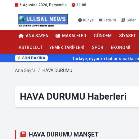
6 Ağustos 2026, Perşembe
11:08
Künye
İletişim
Galeri
ANA SAYFA
MAKALELER
GÜNDEM
SİYASET
ASTROLOJİ
YEMEK TARİFLERİ
SPOR
EKONOMİ
SON DAKİKA
Türkiye, eyyam-ı bahur sıcaklarının etkisi alt
Ana Sayfa
/
HAVA DURUMU
HAVA DURUMU Haberleri
HAVA DURUMU MANŞET