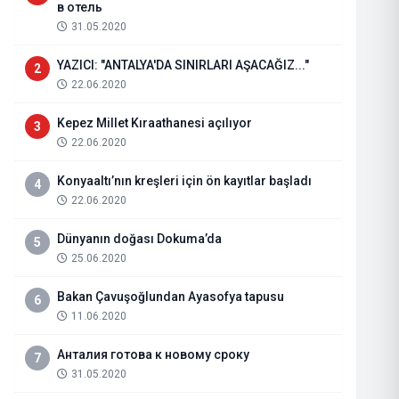
в отель
31.05.2020
YAZICI: "ANTALYA'DA SINIRLARI AŞACAĞIZ..."
2
22.06.2020
Kepez Millet Kıraathanesi açılıyor
3
22.06.2020
Konyaaltı’nın kreşleri için ön kayıtlar başladı
4
22.06.2020
Dünyanın doğası Dokuma’da
5
Tarım ve Orman Bakanı İbrahim Y
25.06.2020
fırtına" uyarısı
Bakan Çavuşoğlundan Ayasofya tapusu
6
11.06.2020
29.07.2026
Haberi Oku
Анталия готова к новому сроку
7
31.05.2020