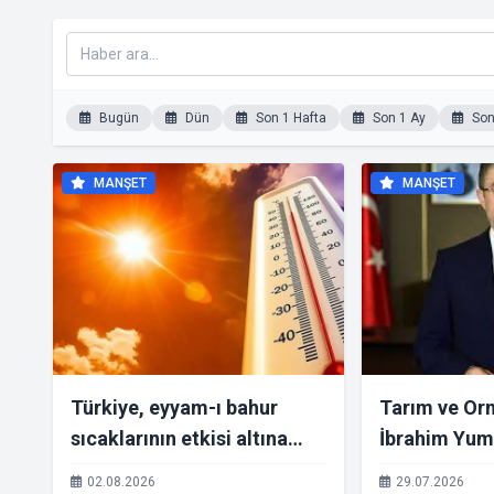
Bugün
Dün
Son 1 Hafta
Son 1 Ay
Son 
MANŞET
MANŞET
Türkiye, eyyam-ı bahur
Tarım ve Or
sıcaklarının etkisi altına
İbrahim Yuma
giriyor
ve fırtına" uy
02.08.2026
29.07.2026