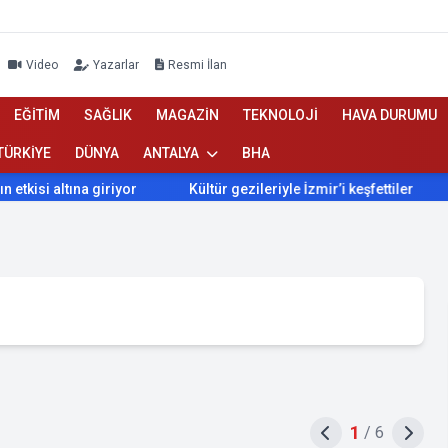
Video
Yazarlar
Resmi İlan
EĞİTİM
SAĞLIK
MAGAZİN
TEKNOLOJİ
HAVA DURUMU
TÜRKİYE
DÜNYA
ANTALYA
BHA
ına giriyor
Kültür gezileriyle İzmir’i keşfettiler
İzmir’d
1
/
6