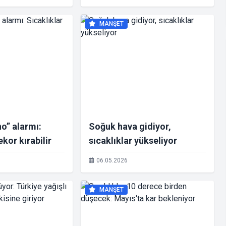
MANŞET
no” alarmı:
Soğuk hava gidiyor,
ekor kırabilir
sıcaklıklar yükseliyor
06.05.2026
MANŞET