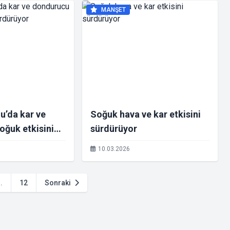
MANŞET
u’da kar ve
Soğuk hava ve kar etkisini
oğuk etkisini
sürdürüyor
10.03.2026
..
12
Sonraki