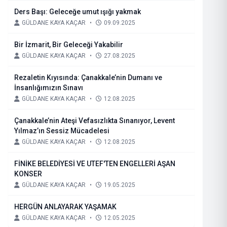
Ders Başı: Geleceğe umut ışığı yakmak
GÜLDANE KAYA KAÇAR
•
09.09.2025
Bir İzmarit, Bir Geleceği Yakabilir
GÜLDANE KAYA KAÇAR
•
27.08.2025
Rezaletin Kıyısında: Çanakkale’nin Dumanı ve
İnsanlığımızın Sınavı
GÜLDANE KAYA KAÇAR
•
12.08.2025
Çanakkale’nin Ateşi Vefasızlıkta Sınanıyor, Levent
Yılmaz’ın Sessiz Mücadelesi
GÜLDANE KAYA KAÇAR
•
12.08.2025
FİNİKE BELEDİYESİ VE UTEF'TEN ENGELLERİ AŞAN
KONSER
GÜLDANE KAYA KAÇAR
•
19.05.2025
HERGÜN ANLAYARAK YAŞAMAK
GÜLDANE KAYA KAÇAR
•
12.05.2025