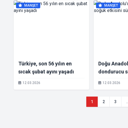
MANŞET
MANŞET
Türkiye, son 56 yılın en
Doğu Anadol
sıcak şubat ayını yaşadı
dondurucu s
sürdürüyor
12.03.2026
12.03.2026
1
2
3
.