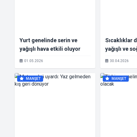
Yurt genelinde serin ve
Sıcaklıklar 
yağışlı hava etkili oluyor
yağışlı ve s
etkisine giri
01.05.2026
30.04.2026
MANŞET
MANŞET