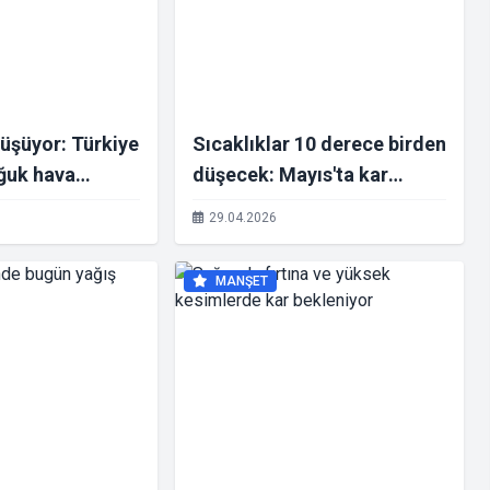
düşüyor: Türkiye
Sıcaklıklar 10 derece birden
oğuk hava
düşecek: Mayıs'ta kar
yor
bekleniyor
29.04.2026
MANŞET