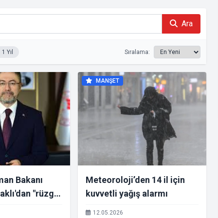
Ara
1 Yıl
Sıralama:
MANŞET
man Bakanı
Meteoroloji’den 14 il için
klı'dan "rüzgar
kuvvetli yağış alarmı
arısı
12.05.2026