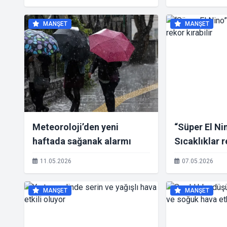
MANŞET
MANŞET
Meteoroloji’den yeni
“Süper El Ni
haftada sağanak alarmı
Sıcaklıklar r
11.05.2026
07.05.2026
MANŞET
MANŞET