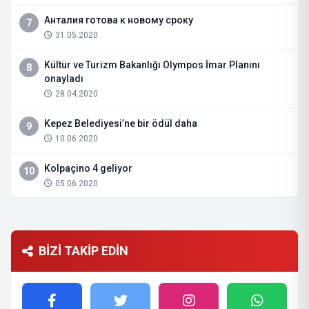
Анталия готова к новому сроку
7
31.05.2020
Kültür ve Turizm Bakanlığı Olympos İmar Planını
8
onayladı
28.04.2020
Kepez Belediyesi’ne bir ödül daha
9
10.06.2020
Kolpaçino 4 geliyor
10
05.06.2020
BİZİ TAKİP EDİN