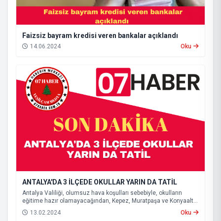
Faizsiz bayram kredisi veren bankalar açıklandı
14.06.2024
Oku
ANTALYA'DA 3 İLÇEDE OKULLAR YARIN DA TATİL
Antalya Valiliği, olumsuz hava koşulları sebebiyle, okulların
eğitime hazır olamayacağından, Kepez, Muratpaşa ve Konyaaltı
ilçelerinde eğitime yarın da ara verileceğini açıkladı.
13.02.2024
Oku