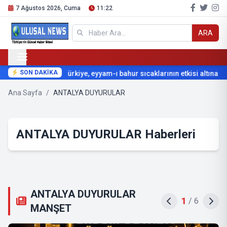
7 Ağustos 2026, Cuma
11:22
ARA
SON DAKİKA
Türkiye, eyyam-ı bahur sıcaklarının etkisi altına giriy
Ana Sayfa
/
ANTALYA DUYURULAR
ANTALYA DUYURULAR Haberleri
ANTALYA DUYURULAR
2
/
6
MANŞET