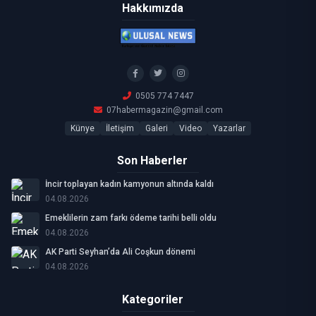
Hakkımızda
0505 774 7447
07habermagazin@gmail.com
Künye
İletişim
Galeri
Video
Yazarlar
Son Haberler
İncir toplayan kadın kamyonun altında kaldı
04.08.2026
Emeklilerin zam farkı ödeme tarihi belli oldu
04.08.2026
AK Parti Seyhan’da Ali Coşkun dönemi
04.08.2026
Kategoriler