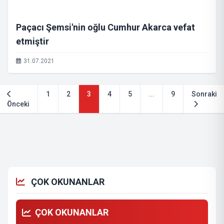
Paçacı Şemsi'nin oğlu Cumhur Akarca vefat
etmiştir
31.07.2021
1
2
3
4
5
...
9
Sonraki
Önceki
ÇOK OKUNANLAR
ÇOK OKUNANLAR