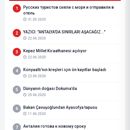
Русских туристов сняли с моря и отправили в
1
отель
31.05.2020
YAZICI: "ANTALYA'DA SINIRLARI AŞACAĞIZ..."
2
22.06.2020
Kepez Millet Kıraathanesi açılıyor
3
22.06.2020
Konyaaltı’nın kreşleri için ön kayıtlar başladı
4
22.06.2020
Dünyanın doğası Dokuma’da
5
25.06.2020
Bakan Çavuşoğlundan Ayasofya tapusu
6
11.06.2020
Анталия готова к новому сроку
7