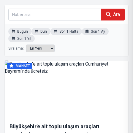
Ara
Bugün
Dün
Son 1 Hafta
Son 1 Ay
Son 1 Yıl
Sıralama:
MANŞET
Büyükşehir'e ait toplu ulaşım araçları