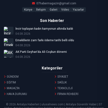
07habermagazin@gmail.com
Künye
İletişim
Galeri
Video
Yazarlar
Son Haberler
İncir toplayan kadın kamyonun altında kaldı
04.08.2026
Emeklilerin zam farkı ödeme tarihi belli oldu
04.08.2026
AK Parti Seyhan’da Ali Coşkun dönemi
04.08.2026
Kategoriler
GÜNDEM
SİYASET
EĞİTİM
SAĞLIK
MAGAZİN
TEKNOLOJİ
HAVA DURUMU
FİRMA REHBERİ
© 2026 Antalya Haberleri | ulusalnews.com | Antalya Güvenilir Haber | 07