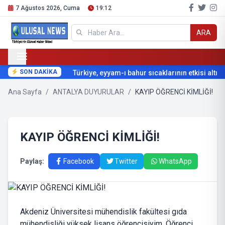
7 Ağustos 2026, Cuma
19:12
ARA
SON DAKİKA
Türkiye, eyyam-ı bahur sıcaklarının etkisi altına g
Ana Sayfa
/
ANTALYA DUYURULAR
/
KAYIP ÖĞRENCİ KİMLİĞİ!
KAYIP ÖĞRENCİ KİMLİĞİ!
Paylaş:
Facebook
Twitter
WhatsApp
Akdeniz Üniversitesi mühendislik fakültesi gıda
mühendisliği yüksek lisans öğrencisiyim. Öğrenci