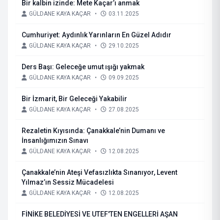
Bir kalbin izinde: Mete Kaçar’ı anmak
GÜLDANE KAYA KAÇAR
•
03.11.2025
Cumhuriyet: Aydınlık Yarınların En Güzel Adıdır
GÜLDANE KAYA KAÇAR
•
29.10.2025
Ders Başı: Geleceğe umut ışığı yakmak
GÜLDANE KAYA KAÇAR
•
09.09.2025
Bir İzmarit, Bir Geleceği Yakabilir
GÜLDANE KAYA KAÇAR
•
27.08.2025
Rezaletin Kıyısında: Çanakkale’nin Dumanı ve
İnsanlığımızın Sınavı
GÜLDANE KAYA KAÇAR
•
12.08.2025
Çanakkale’nin Ateşi Vefasızlıkta Sınanıyor, Levent
Yılmaz’ın Sessiz Mücadelesi
GÜLDANE KAYA KAÇAR
•
12.08.2025
FİNİKE BELEDİYESİ VE UTEF'TEN ENGELLERİ AŞAN