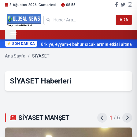
8 Ağustos 2026, Cumartesi
08:55
ARA
SON DAKİKA
Türkiye, eyyam-ı bahur sıcaklarının etkisi altına giriy
Ana Sayfa
/
SİYASET
SİYASET Haberleri
SİYASET MANŞET
2
/
6