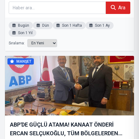
Ara
Bugün
Dün
Son 1 Hafta
Son 1 Ay
Son 1 Yıl
Sıralama:
MANŞET
ABP'DE GÜÇLÜ ATAMA! KANAAT ÖNDERİ
ERCAN SELÇUKOĞLU, TÜM BÖLGELERDEN