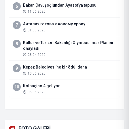
Bakan Çavuşoğlundan Ayasofya tapusu
6
11.06.2020
Анталия готова к новому сроку
7
31.05.2020
Kültür ve Turizm Bakanlığı Olympos İmar Planını
8
onayladı
28.04.2020
Kepez Belediyesi’ne bir ödül daha
9
10.06.2020
Kolpaçino 4 geliyor
10
05.06.2020
FOTO GALERİ