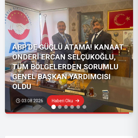
Ahmet Davutoğlu siyaseti
bıraktığını açıkladı: Gelecek
Partisi’ni feshetti
29.07.2026
Haberi Oku