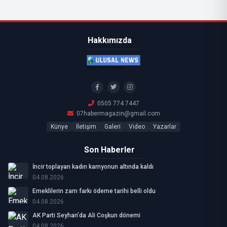
Hakkımızda
0505 774 7447
07habermagazin@gmail.com
Künye
İletişim
Galeri
Video
Yazarlar
Son Haberler
İncir toplayan kadın kamyonun altında kaldı
04.08.2026
Emeklilerin zam farkı ödeme tarihi belli oldu
04.08.2026
AK Parti Seyhan’da Ali Coşkun dönemi
04.08.2026