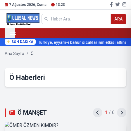
7 Ağustos 2026, Cuma
13:23
ARA
SON DAKİKA
Türkiye, eyyam-ı bahur sıcaklarının etkisi altına gir
Ana Sayfa
/
Ö
Ö Haberleri
Ö MANŞET
2
/
6