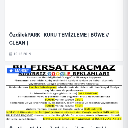
ÖzdilekPARK | KURU TEMİZLEME | BÖWE //
CLEAN |
10.12.2019
MANŞET