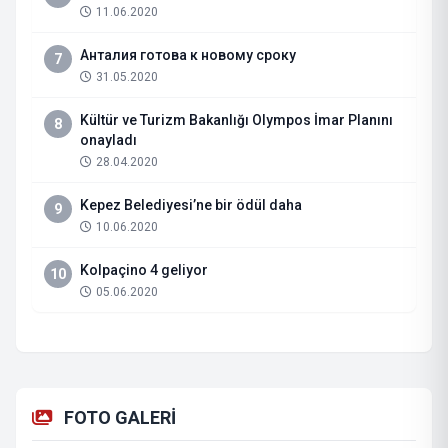
11.06.2020
Анталия готова к новому сроку
7
31.05.2020
Kültür ve Turizm Bakanlığı Olympos İmar Planını
8
onayladı
28.04.2020
Kepez Belediyesi’ne bir ödül daha
9
10.06.2020
Kolpaçino 4 geliyor
10
05.06.2020
FOTO GALERİ