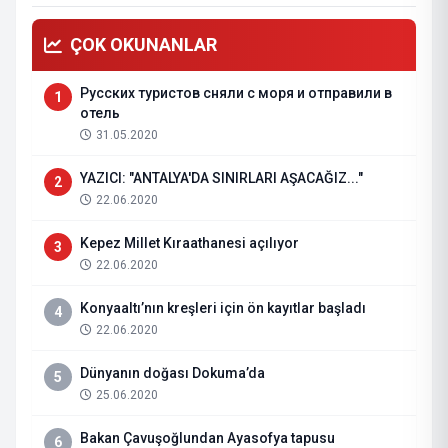
ÇOK OKUNANLAR
Русских туристов сняли с моря и отправили в
1
отель
31.05.2020
YAZICI: "ANTALYA'DA SINIRLARI AŞACAĞIZ..."
2
22.06.2020
Kepez Millet Kıraathanesi açılıyor
3
22.06.2020
Konyaaltı’nın kreşleri için ön kayıtlar başladı
4
22.06.2020
Dünyanın doğası Dokuma’da
5
25.06.2020
Bakan Çavuşoğlundan Ayasofya tapusu
6