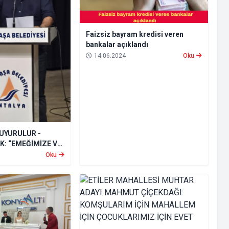
Faizsiz bayram kredisi veren
bankalar açıklandı
14.06.2024
Oku
UYURULUR -
K: “EMEĞİMİZE VE
HİP ÇIKIYORUZ”
Oku