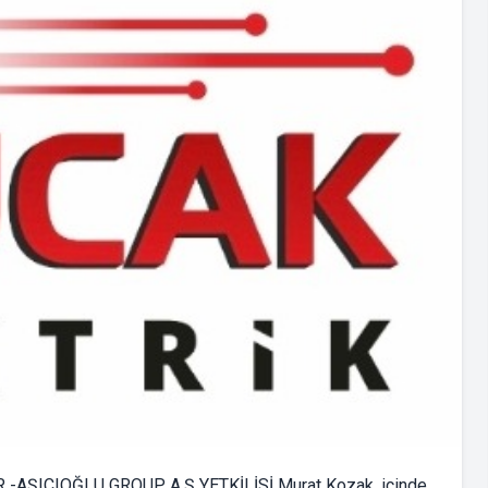
 -AŞICIOĞLU GROUP A.Ş YETKİLİSİ Murat Kozak, içinde