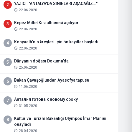
YAZICI: "ANTALYA'DA SINIRLARI AŞACAĞIZ..."
2
22.06.2020
Kepez Millet Kıraathanesi açılıyor
3
22.06.2020
Konyaaltı’nın kreşleri için ön kayıtlar başladı
4
22.06.2020
Dünyanın doğası Dokuma’da
5
25.06.2020
Bakan Çavuşoğlundan Ayasofya tapusu
6
11.06.2020
Анталия готова к новому сроку
7
31.05.2020
Kültür ve Turizm Bakanlığı Olympos İmar Planını
8
onayladı
28.04.2020