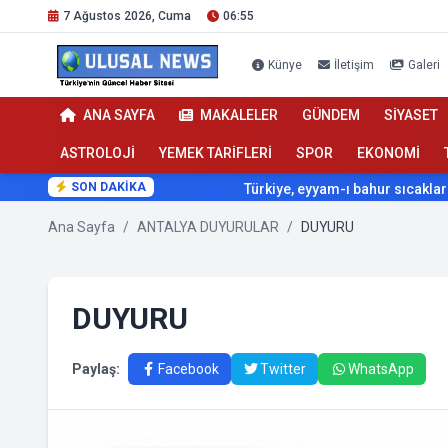
7 Ağustos 2026, Cuma
06:55
Künye
İletişim
Galeri
ANA SAYFA
MAKALELER
GÜNDEM
SİYASET
ASTROLOJİ
YEMEK TARİFLERİ
SPOR
EKONOMİ
SON DAKİKA
Türkiye, eyyam-ı bahur sıcaklarının etki
Ana Sayfa
/
ANTALYA DUYURULAR
/
DUYURU
DUYURU
Paylaş:
Facebook
Twitter
WhatsApp