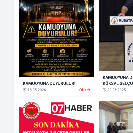
KAMUOYUNA D
KÖKSAL SELÇU
KAMUOYUNA DUYURULUR!
MARKAMIZA SA
20.06.2025
18.05.2026
Oku