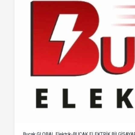
Bucak GLOBAL Elektrik-BUCAK ELEKTRİK BİLGİSAYAR