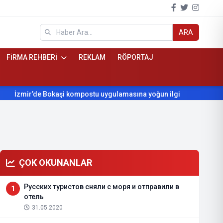
ARA
FİRMA REHBERİ
REKLAM
RÖPORTAJ
mir’de Bokaşi kompostu uygulamasına yoğun ilgi
Beydağ’ın yıl
ÇOK OKUNANLAR
Русских туристов сняли с моря и отправили в
1
отель
31.05.2020