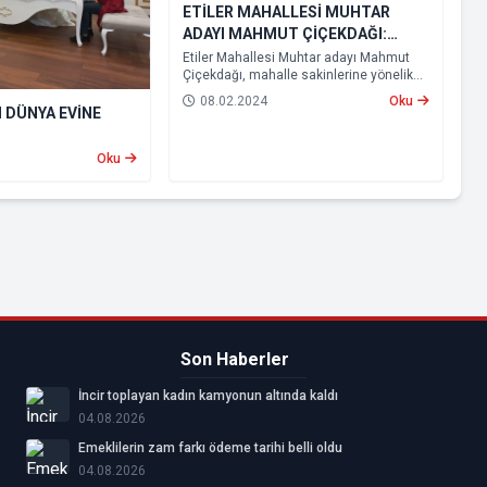
ETİLER MAHALLESİ MUHTAR
ADAYI MAHMUT ÇİÇEKDAĞI:
KOMŞULARIM İÇİN MAHALLEM
Etiler Mahallesi Muhtar adayı Mahmut
Çiçekdağı, mahalle sakinlerine yönelik
İÇİN ÇOCUKLARIMIZ İÇİN EVET
bir basın açıklaması yayınladı.
08.02.2024
Oku
 DÜNYA EVİNE
Oku
Son Haberler
İncir toplayan kadın kamyonun altında kaldı
04.08.2026
Emeklilerin zam farkı ödeme tarihi belli oldu
04.08.2026