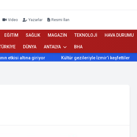
Video
Yazarlar
Resmi İlan
EĞİTİM
SAĞLIK
MAGAZİN
TEKNOLOJİ
HAVA DURUMU
TÜRKİYE
DÜNYA
ANTALYA
BHA
si altına giriyor
Kültür gezileriyle İzmir’i keşfettiler
İz