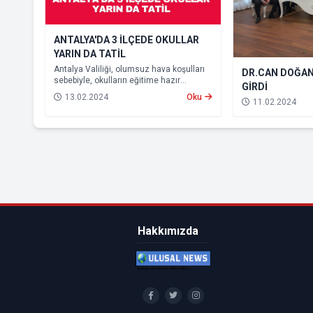
ANTALYA'DA 3 İLÇEDE OKULLAR
YARIN DA TATİL
Antalya Valiliği, olumsuz hava koşulları
DR.CAN DOĞAN
sebebiyle, okulların eğitime hazır
GİRDİ
olamayacağından, Kepez, Muratpaşa ve
13.02.2024
Oku
11.02.2024
Konyaaltı ilçelerinde eğitime yarın da ara
verileceğini açıkladı.
Hakkımızda