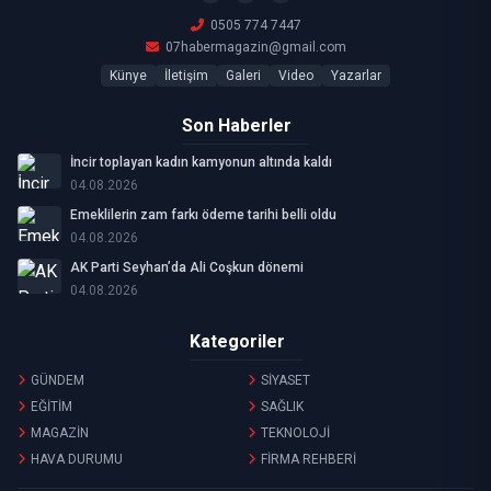
0505 774 7447
07habermagazin@gmail.com
Künye
İletişim
Galeri
Video
Yazarlar
Son Haberler
İncir toplayan kadın kamyonun altında kaldı
04.08.2026
Emeklilerin zam farkı ödeme tarihi belli oldu
04.08.2026
AK Parti Seyhan’da Ali Coşkun dönemi
04.08.2026
Kategoriler
GÜNDEM
SİYASET
EĞİTİM
SAĞLIK
MAGAZİN
TEKNOLOJİ
HAVA DURUMU
FİRMA REHBERİ