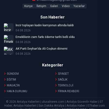
Künye
İletişim
Galeri
Video
Yazarlar
Son Haberler
İncir toplayan kadın kamyonun altında kaldı
04.08.2026
Emeklilerin zam farkı ödeme tarihi belli oldu
04.08.2026
AK Parti Seyhan’da Ali Coşkun dönemi
04.08.2026
Kategoriler
GÜNDEM
SİYASET
EĞİTİM
SAĞLIK
MAGAZİN
TEKNOLOJİ
HAVA DURUMU
FİRMA REHBERİ
© 2026 Antalya Haberleri | ulusalnews.com | Antalya Güvenilir Haber | 07
Haber, Antalya Haberleri | Son Dakika Antalya | Antalya Haber | 07haber.com