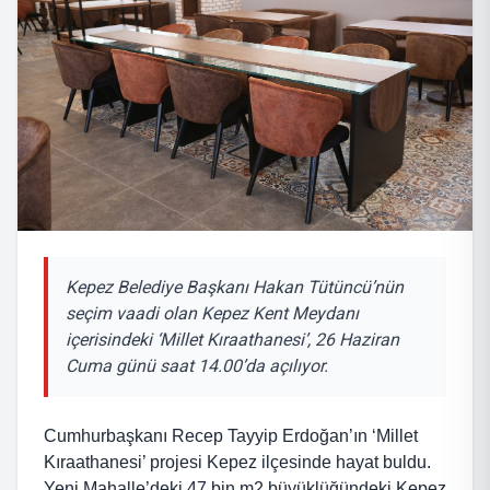
Kepez Belediye Başkanı Hakan Tütüncü’nün
seçim vaadi olan Kepez Kent Meydanı
içerisindeki ‘Millet Kıraathanesi’, 26 Haziran
Cuma günü saat 14.00’da açılıyor.
Cumhurbaşkanı Recep Tayyip Erdoğan’ın ‘Millet
Kıraathanesi’ projesi Kepez ilçesinde hayat buldu.
Yeni Mahalle’deki 47 bin m2 büyüklüğündeki Kepez