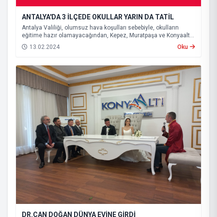
ANTALYA'DA 3 İLÇEDE OKULLAR YARIN DA TATİL
Antalya Valiliği, olumsuz hava koşulları sebebiyle, okulların
eğitime hazır olamayacağından, Kepez, Muratpaşa ve Konyaaltı
ilçelerinde eğitime yarın da ara verileceğini açıkladı.
13.02.2024
Oku
DR.CAN DOĞAN DÜNYA EVİNE GİRDİ