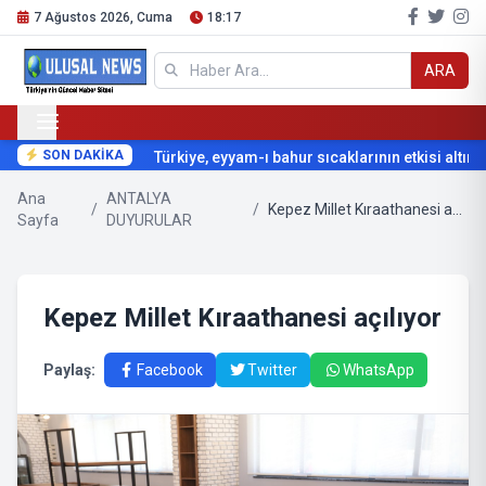
7 Ağustos 2026, Cuma
18:17
ARA
SON DAKİKA
Türkiye, eyyam-ı bahur sıcaklarının etkisi altına g
Ana
ANTALYA
/
/
Kepez Millet Kıraathanesi açılıyor
Sayfa
DUYURULAR
Kepez Millet Kıraathanesi açılıyor
Paylaş:
Facebook
Twitter
WhatsApp