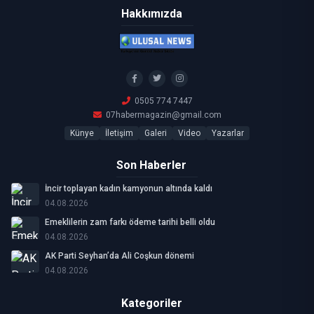
Hakkımızda
0505 774 7447
07habermagazin@gmail.com
Künye
İletişim
Galeri
Video
Yazarlar
Son Haberler
İncir toplayan kadın kamyonun altında kaldı
04.08.2026
Emeklilerin zam farkı ödeme tarihi belli oldu
04.08.2026
AK Parti Seyhan’da Ali Coşkun dönemi
04.08.2026
Kategoriler