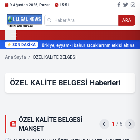
9 Ağustos 2026, Pazar
15:51
ARA
SON DAKİKA
Türkiye, eyyam-ı bahur sıcaklarının etkisi altına giriy
Ana Sayfa
/
ÖZEL KALİTE BELGESİ
ÖZEL KALİTE BELGESİ Haberleri
ÖZEL KALİTE BELGESİ
2
/
6
MANŞET