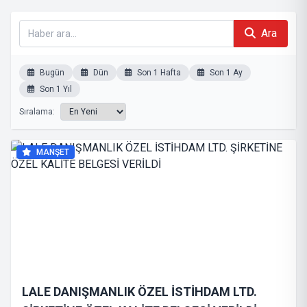
Ara
Bugün
Dün
Son 1 Hafta
Son 1 Ay
Son 1 Yıl
Sıralama:
MANŞET
LALE DANIŞMANLIK ÖZEL İSTİHDAM LTD.