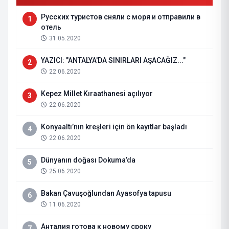
Русских туристов сняли с моря и отправили в
1
отель
31.05.2020
YAZICI: "ANTALYA'DA SINIRLARI AŞACAĞIZ..."
2
22.06.2020
Kepez Millet Kıraathanesi açılıyor
3
22.06.2020
Konyaaltı’nın kreşleri için ön kayıtlar başladı
4
22.06.2020
Dünyanın doğası Dokuma’da
5
25.06.2020
Bakan Çavuşoğlundan Ayasofya tapusu
6
11.06.2020
Анталия готова к новому сроку
7