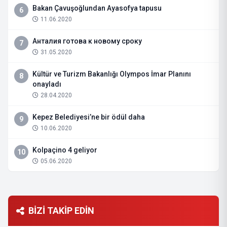
Bakan Çavuşoğlundan Ayasofya tapusu
6
11.06.2020
Анталия готова к новому сроку
7
31.05.2020
Kültür ve Turizm Bakanlığı Olympos İmar Planını
8
onayladı
28.04.2020
Kepez Belediyesi’ne bir ödül daha
9
10.06.2020
Kolpaçino 4 geliyor
10
05.06.2020
BİZİ TAKİP EDİN