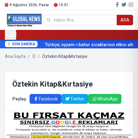
9 Ağustos 2026, Pazar
15:51
ARA
SON DAKİKA
Türkiye, eyyam-ı bahur sıcaklarının etkisi altına
Ana Sayfa
/
Ö
/
Öztekin Kitap&Kırtasiye
Öztekin Kitap&Kırtasiye
Paylaş:
Facebook
Twitter
WhatsApp