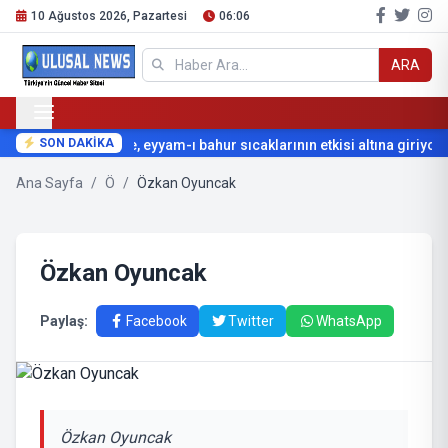
10 Ağustos 2026, Pazartesi
06:06
ARA
SON DAKİKA
Türkiye, eyyam-ı bahur sıcaklarının etkisi altına giriyor
Ana Sayfa
/
Ö
/
Özkan Oyuncak
Özkan Oyuncak
Paylaş:
Facebook
Twitter
WhatsApp
Özkan Oyuncak