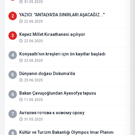
31.05.2020
YAZICI: "ANTALYA'DA SINIRLARI AŞACAĞIZ..."
2
22.06.2020
Kepez Millet Kıraathanesi açılıyor
3
22.06.2020
Konyaaltı’nın kreşleri için ön kayıtlar başladı
4
22.06.2020
Dünyanın doğası Dokuma’da
5
25.06.2020
Bakan Çavuşoğlundan Ayasofya tapusu
6
11.06.2020
Анталия готова к новому сроку
7
31.05.2020
Kültür ve Turizm Bakanlığı Olympos İmar Planını
8