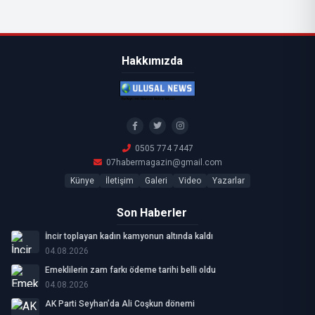
Hakkımızda
0505 774 7447
07habermagazin@gmail.com
Künye
İletişim
Galeri
Video
Yazarlar
Son Haberler
İncir toplayan kadın kamyonun altında kaldı
04.08.2026
Emeklilerin zam farkı ödeme tarihi belli oldu
04.08.2026
AK Parti Seyhan’da Ali Coşkun dönemi