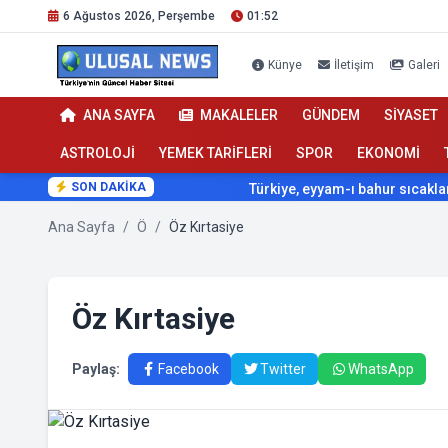
6 Ağustos 2026, Perşembe
01:52
Künye
İletişim
Galeri
ANA SAYFA
MAKALELER
GÜNDEM
SİYASET
ASTROLOJİ
YEMEK TARİFLERİ
SPOR
EKONOMİ
SON DAKİKA
Türkiye, eyyam-ı bahur sıcaklarının 
Ana Sayfa
/
Ö
/
Öz Kırtasiye
Öz Kırtasiye
Paylaş:
Facebook
Twitter
WhatsApp