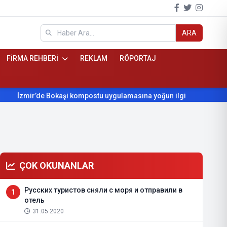
ARA
FİRMA REHBERİ
REKLAM
RÖPORTAJ
İzmir’de Bokaşi kompostu uygulamasına yoğun ilgi
Beydağ’ı
ÇOK OKUNANLAR
Русских туристов сняли с моря и отправили в
1
отель
31.05.2020