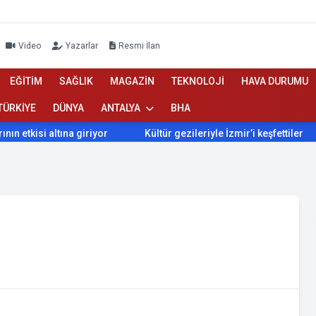
Video
Yazarlar
Resmi İlan
EĞİTİM
SAĞLIK
MAGAZİN
TEKNOLOJİ
HAVA DURUMU
TÜRKİYE
DÜNYA
ANTALYA
BHA
etkisi altına giriyor
Kültür gezileriyle İzmir’i keşfettiler