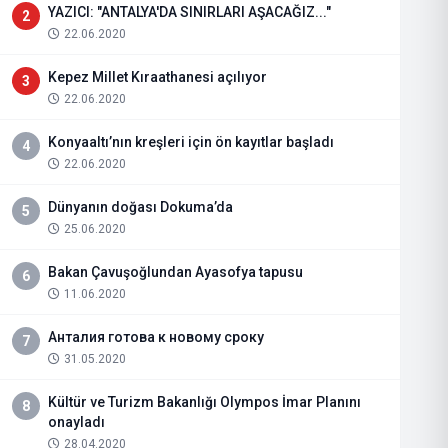
YAZICI: "ANTALYA'DA SINIRLARI AŞACAĞIZ..."
2
22.06.2020
Kepez Millet Kıraathanesi açılıyor
3
22.06.2020
Konyaaltı’nın kreşleri için ön kayıtlar başladı
4
22.06.2020
Dünyanın doğası Dokuma’da
5
25.06.2020
Bakan Çavuşoğlundan Ayasofya tapusu
6
11.06.2020
Анталия готова к новому сроку
7
31.05.2020
Kültür ve Turizm Bakanlığı Olympos İmar Planını
8
onayladı
28.04.2020