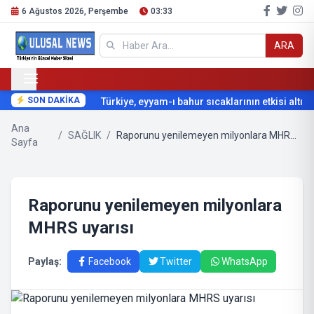
6 Ağustos 2026, Perşembe
03:33
ARA
SON DAKİKA
Türkiye, eyyam-ı bahur sıcaklarının etkisi altına 
Ana
/
SAĞLIK
/
Raporunu yenilemeyen milyonlara MHRS uyarısı
Sayfa
Raporunu yenilemeyen milyonlara
MHRS uyarısı
Paylaş:
Facebook
Twitter
WhatsApp