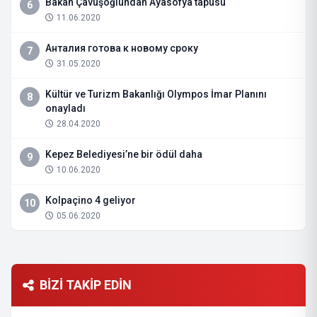
Bakan Çavuşoğlundan Ayasofya tapusu
6
11.06.2020
Анталия готова к новому сроку
7
31.05.2020
Kültür ve Turizm Bakanlığı Olympos İmar Planını
8
onayladı
28.04.2020
Kepez Belediyesi’ne bir ödül daha
9
10.06.2020
Kolpaçino 4 geliyor
10
05.06.2020
BİZİ TAKİP EDİN