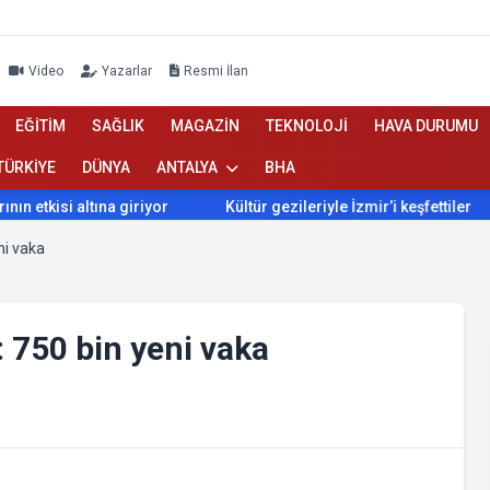
Video
Yazarlar
Resmi İlan
EĞİTİM
SAĞLIK
MAGAZİN
TEKNOLOJİ
HAVA DURUMU
TÜRKİYE
DÜNYA
ANTALYA
BHA
tkisi altına giriyor
Kültür gezileriyle İzmir’i keşfettiler
ni vaka
: 750 bin yeni vaka