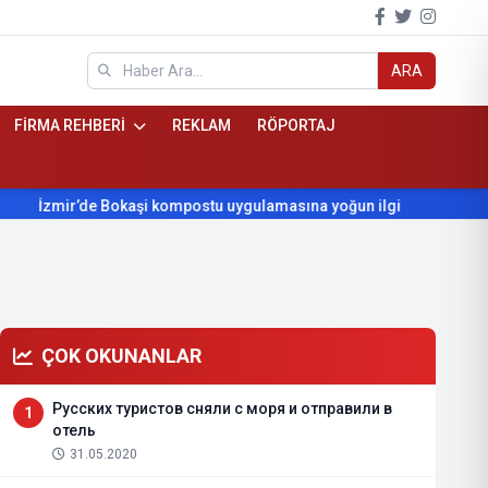
ARA
FİRMA REHBERİ
REKLAM
RÖPORTAJ
İzmir’de Bokaşi kompostu uygulamasına yoğun ilgi
Beydağ’ın
ÇOK OKUNANLAR
Русских туристов сняли с моря и отправили в
1
отель
31.05.2020