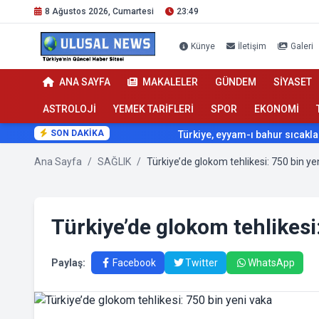
8 Ağustos 2026, Cumartesi
23:49
Künye
İletişim
Galeri
ANA SAYFA
MAKALELER
GÜNDEM
SİYASET
ASTROLOJİ
YEMEK TARİFLERİ
SPOR
EKONOMİ
SON DAKİKA
Türkiye, eyyam-ı bahur sıcaklarının e
Ana Sayfa
/
SAĞLIK
/
Türkiye’de glokom tehlikesi: 750 bin ye
Türkiye’de glokom tehlikesi
Paylaş:
Facebook
Twitter
WhatsApp