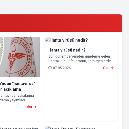
Hanta virüsü nedir?
Son dönemde yeniden gündeme gelen
Hantavirüs Enfeksiyonu, kemirgenlerden
insanlara bulaşabilen nadir ancak ciddi
07.05.2026
Oku
bir viral hastalık olarak biliniyor.
ı'ndan "hantavirüs"
kin açıklama
"hantavirüs" vakalarına
çıklama yayımladı.
Oku