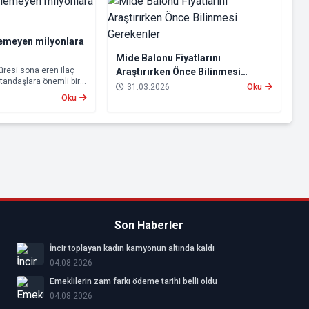
emeyen milyonlara
Mide Balonu Fiyatlarını
süresi sona eren ilaç
Araştırırken Önce Bilinmesi
vatandaşlara önemli bir
Gerekenler
31.03.2026
Oku
ndu.
Oku
Son Haberler
İncir toplayan kadın kamyonun altında kaldı
04.08.2026
Emeklilerin zam farkı ödeme tarihi belli oldu
04.08.2026