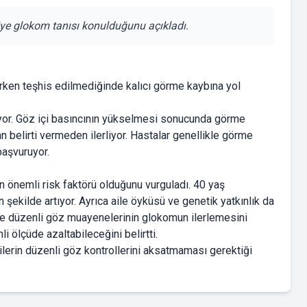
şiye glokom tanısı konulduğunu açıkladı.
erken teşhis edilmediğinde kalıcı görme kaybına yol
niyor. Göz içi basıncının yükselmesi sonucunda görme
 belirti vermeden ilerliyor. Hastalar genellikle görme
başvuruyor.
en önemli risk faktörü olduğunu vurguladı. 40 yaş
 şekilde artıyor. Ayrıca aile öyküsü ve genetik yatkınlık da
 ve düzenli göz muayenelerinin glokomun ilerlemesini
i ölçüde azaltabileceğini belirtti.
şilerin düzenli göz kontrollerini aksatmaması gerektiği