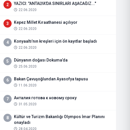
YAZICI: "ANTALYA'DA SINIRLARI AŞACAĞIZ..."
2
22.06.2020
Kepez Millet Kıraathanesi açılıyor
3
22.06.2020
Konyaaltı’nın kreşleri için ön kayıtlar başladı
4
22.06.2020
Dünyanın doğası Dokuma’da
5
25.06.2020
Bakan Çavuşoğlundan Ayasofya tapusu
6
11.06.2020
Анталия готова к новому сроку
7
31.05.2020
Kültür ve Turizm Bakanlığı Olympos İmar Planını
8
onayladı
28.04.2020