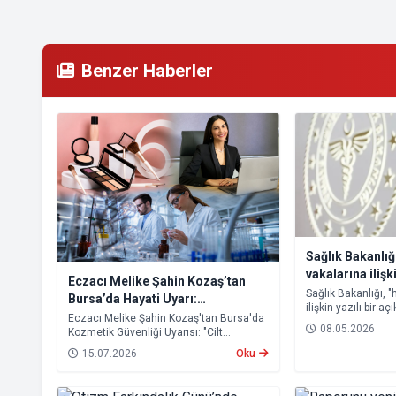
Benzer Haberler
Sağlık Bakanlığ
vakalarına iliş
Eczacı Melike Şahin Kozaş’tan
Sağlık Bakanlığı, 
Bursa’da Hayati Uyarı:
ilişkin yazılı bir a
"Kozmetikte Bilimsel Yaklaşım
Eczacı Melike Şahin Kozaş'tan Bursa'da
08.05.2026
Kozmetik Güvenliği Uyarısı: "Cilt
Şart!"
Sağlığında Bilimsel Yaklaşım ve Güvenilir
15.07.2026
Oku
Ürün Kullanımı Hayati Önem Taşıyor"