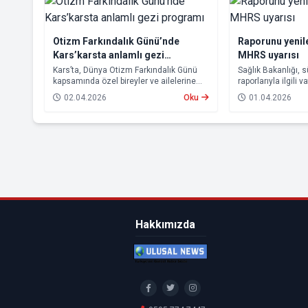
Otizm Farkındalık Günü’nde
Raporunu yenil
Kars’karsta anlamlı gezi
MHRS uyarısı
programı
Kars’ta, Dünya Otizm Farkındalık Günü
Sağlık Bakanlığı, 
kapsamında özel bireyler ve ailelerine
raporlarıyla ilgili 
yönelik anlamlı bir etkinlik
hatırlatmada bulu
02.04.2026
Oku
01.04.2026
gerçekleştirildi.
Hakkımızda