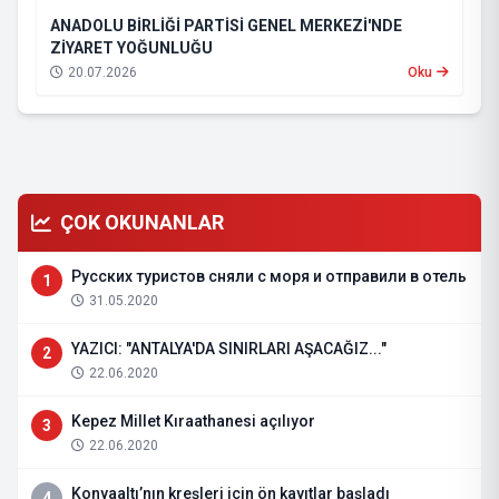
ANADOLU BİRLİĞİ PARTİSİ GENEL MERKEZİ'NDE
ZİYARET YOĞUNLUĞU
20.07.2026
Oku
ÇOK OKUNANLAR
Русских туристов сняли с моря и отправили в отель
1
31.05.2020
YAZICI: "ANTALYA'DA SINIRLARI AŞACAĞIZ..."
2
22.06.2020
Kepez Millet Kıraathanesi açılıyor
3
22.06.2020
Konyaaltı’nın kreşleri için ön kayıtlar başladı
4