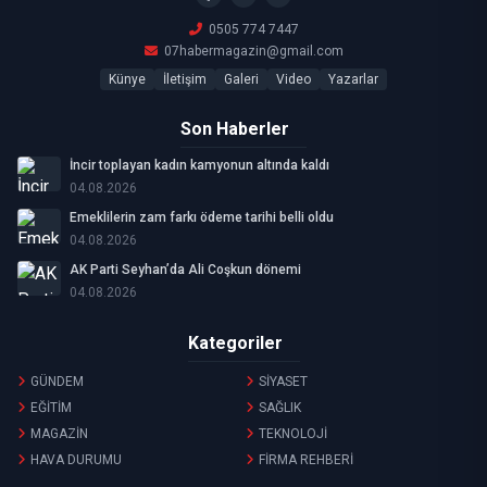
0505 774 7447
07habermagazin@gmail.com
Künye
İletişim
Galeri
Video
Yazarlar
Son Haberler
İncir toplayan kadın kamyonun altında kaldı
04.08.2026
Emeklilerin zam farkı ödeme tarihi belli oldu
04.08.2026
AK Parti Seyhan’da Ali Coşkun dönemi
04.08.2026
Kategoriler
GÜNDEM
SİYASET
EĞİTİM
SAĞLIK
MAGAZİN
TEKNOLOJİ
HAVA DURUMU
FİRMA REHBERİ