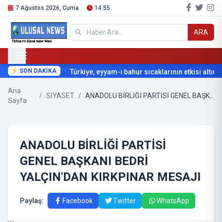
7 Ağustos 2026, Cuma
14:55
ARA
SON DAKİKA
Türkiye, eyyam-ı bahur sıcaklarının etkisi altına g
Ana
/
SİYASET
/
ANADOLU BİRLİĞİ PARTİSİ GENEL BAŞKANI BEDRİ YALÇIN'DAN KIRKPINAR MESAJI
Sayfa
ANADOLU BİRLİĞİ PARTİSİ
GENEL BAŞKANI BEDRİ
YALÇIN'DAN KIRKPINAR MESAJI
Paylaş:
Facebook
Twitter
WhatsApp