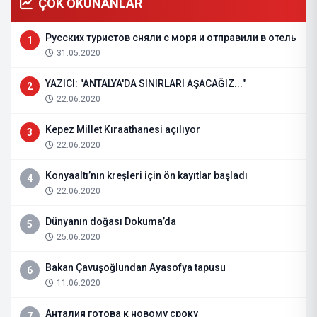
ÇOK OKUNANLAR
Русских туристов сняли с моря и отправили в отель
1
31.05.2020
YAZICI: "ANTALYA'DA SINIRLARI AŞACAĞIZ..."
2
22.06.2020
Kepez Millet Kıraathanesi açılıyor
3
22.06.2020
Konyaaltı’nın kreşleri için ön kayıtlar başladı
4
22.06.2020
Dünyanın doğası Dokuma’da
5
25.06.2020
Bakan Çavuşoğlundan Ayasofya tapusu
6
11.06.2020
Анталия готова к новому сроку
7