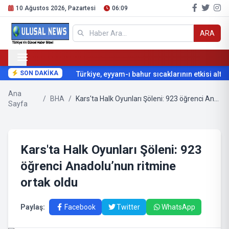
10 Ağustos 2026, Pazartesi
06:09
ARA
SON DAKİKA
Türkiye, eyyam-ı bahur sıcaklarının etkisi altına
Ana
/
BHA
/
Kars'ta Halk Oyunları Şöleni: 923 öğrenci Anadolu’nun ritmine ortak oldu
Sayfa
Kars'ta Halk Oyunları Şöleni: 923
öğrenci Anadolu’nun ritmine
ortak oldu
Paylaş:
Facebook
Twitter
WhatsApp