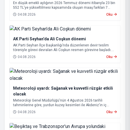
En düşük emekli aylığının 2026 Temmuz dönemi itibarıyla 23 bin
552 TL'ye yükseltilmesi kapsamında oluşan maaş farkları 7
Ağustos 2026 tarihinde hesaplara yatırılacak.
04.08.2026
Oku
AK Parti Seyhan’da Ali Coşkun dönemi
AK Parti Seyhan İlçe Başkanlığı’nda düzenlenen devir teslim
töreniyle görevi devralan Ali Coşkun resmen görevine başladı.
Hizmet vurgusu yapan Coşkun, “AK Partili olmak, bu ülkenin her
04.08.2026
Oku
metrekaresine sevdalı olmaktır” dedi.
Meteoroloji uyardı: Sağanak ve kuvvetli rüzgâr etkili
olacak
Meteoroloji Genel Müdürlüğü'nün 4 Ağustos 2026 tarihli
tahminlerine göre, yurdun kuzey kesimleri ile Akdeniz'in iç
bölgelerinde yer yer sağanak ve gök gürültülü sağanak yağış
04.08.2026
Oku
bekleniyor.