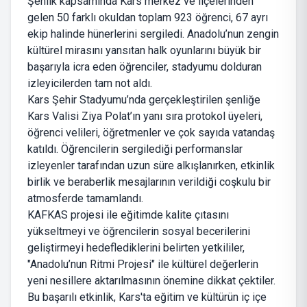
​Şenlik kapsamında Kars merkez ve ilçelerinden
gelen 50 farklı okuldan toplam 923 öğrenci, 67 ayrı
ekip halinde hünerlerini sergiledi. Anadolu’nun zengin
kültürel mirasını yansıtan halk oyunlarını büyük bir
başarıyla icra eden öğrenciler, stadyumu dolduran
izleyicilerden tam not aldı.
​Kars Şehir Stadyumu’nda gerçekleştirilen şenliğe
Kars Valisi Ziya Polat’ın yanı sıra protokol üyeleri,
öğrenci velileri, öğretmenler ve çok sayıda vatandaş
katıldı. Öğrencilerin sergilediği performanslar
izleyenler tarafından uzun süre alkışlanırken, etkinlik
birlik ve beraberlik mesajlarının verildiği coşkulu bir
atmosferde tamamlandı.
​KAFKAS projesi ile eğitimde kalite çıtasını
yükseltmeyi ve öğrencilerin sosyal becerilerini
geliştirmeyi hedeflediklerini belirten yetkililer,
"Anadolu’nun Ritmi Projesi" ile kültürel değerlerin
yeni nesillere aktarılmasının önemine dikkat çektiler.
​Bu başarılı etkinlik, Kars'ta eğitim ve kültürün iç içe