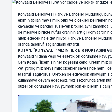
Konyaaltı Belediyesi Park ve Bahçeler Müdürlüğü büny
ekimi yapılan mevsimlik bitki ve çiçekleri belirlenen n
kavşaklar ve parkları süsleyen bitkiler, aynı zamanda K
gelmesiyle birlikte nüfus oranının arttığı Konyaaltı’nın
hitap edecek hale getiriliyor. Park ve Bahçeler Müdürlüğ
oranda tasarruf sağlandığını aktardı.
KOTAN, “KONYAALTI’MIZIN HER BİR NOKTASINI 
Konyaaltı’nı daha yeşil ve estetik bir görünüme kavuştu
Cem Kotan, “İlçemizin her köşesini kendi üretimimiz ola
yetiştirdiğimiz mevsimlik çiçekler sayesinde hem il
tasarruf sağlıyoruz. Üretken belediyecilik anlayışımız
kullanmaya devam edeceğiz. Yaz sezonunda artan nüfusl
güzel bir görünüme kavuşturmak için ekiplerimiz çalışma