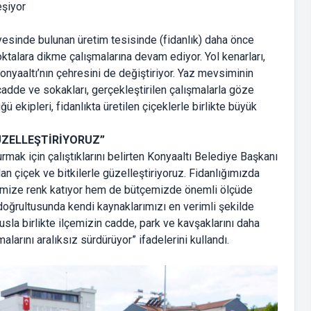
esinde bulunan üretim tesisinde (fidanlık) daha önce
oktalara dikme çalışmalarına devam ediyor. Yol kenarları,
onyaaltı’nın çehresini de değiştiriyor. Yaz mevsiminin
 cadde ve sokakları, gerçekleştirilen çalışmalarla göze
ü ekipleri, fidanlıkta üretilen çiçeklerle birlikte büyük
GÜZELLEŞTİRİYORUZ”
rmak için çalıştıklarını belirten Konyaaltı Belediye Başkanı
n çiçek ve bitkilerle güzelleştiriyoruz. Fidanlığımızda
çemize renk katıyor hem de bütçemizde önemli ölçüde
 doğrultusunda kendi kaynaklarımızı en verimli şekilde
a birlikte ilçemizin cadde, park ve kavşaklarını daha
larını aralıksız sürdürüyor” ifadelerini kullandı.