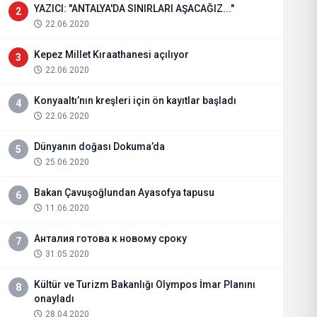
YAZICI: "ANTALYA'DA SINIRLARI AŞACAĞIZ..."
2
22.06.2020
Kepez Millet Kıraathanesi açılıyor
3
22.06.2020
Konyaaltı’nın kreşleri için ön kayıtlar başladı
4
22.06.2020
Dünyanın doğası Dokuma’da
5
25.06.2020
Bakan Çavuşoğlundan Ayasofya tapusu
6
11.06.2020
Анталия готова к новому сроку
7
31.05.2020
Kültür ve Turizm Bakanlığı Olympos İmar Planını
8
onayladı
28.04.2020