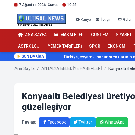
7 Ağustos 2026, Cuma
10:38
Künye
İletişim
Galeri
ANA SAYFA
MAKALELER
GÜNDEM
SİYASET
ASTROLOJİ
YEMEK TARİFLERİ
SPOR
EKONOMİ
SON DAKİKA
Türkiye, eyyam-ı bahur sıcaklarının etkisi altına giriyor
Ana Sayfa
/
ANTALYA BELEDİYE HABERLERİ
/
Konyaaltı Belediyesi üretiy
güzelleşiyor
Paylaş:
Facebook
Twitter
WhatsApp