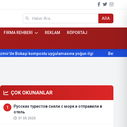
ARA
FİRMA REHBERİ
REKLAM
RÖPORTAJ
u uygulamasına yoğun ilgi
Beydağ’ın yıllardır beklediği yol hi
ÇOK OKUNANLAR
Русских туристов сняли с моря и отправили в
1
отель
31.05.2020