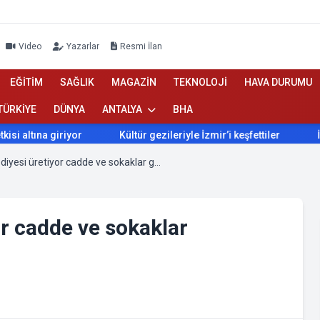
Video
Yazarlar
Resmi İlan
EĞİTİM
SAĞLIK
MAGAZİN
TEKNOLOJİ
HAVA DURUMU
TÜRKİYE
DÜNYA
ANTALYA
BHA
Kültür gezileriyle İzmir’i keşfettiler
İzmir’de Bokaşi kompost
Konyaaltı Belediyesi üretiyor cadde ve sokaklar güzelleşiyor
or cadde ve sokaklar