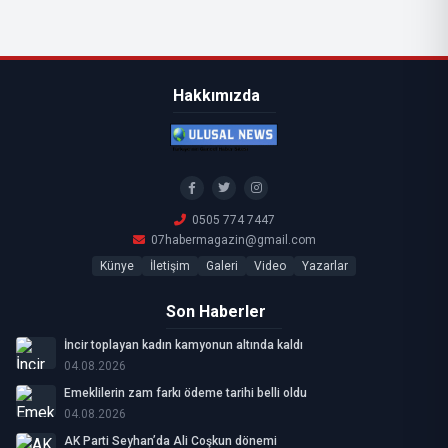
Hakkımızda
0505 774 7447
07habermagazin@gmail.com
Künye
İletişim
Galeri
Video
Yazarlar
Son Haberler
İncir toplayan kadın kamyonun altında kaldı
04.08.2026
Emeklilerin zam farkı ödeme tarihi belli oldu
04.08.2026
AK Parti Seyhan’da Ali Coşkun dönemi