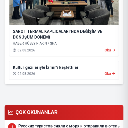
SAROT TERMAL KAPLICALARI’NDA DEĞİŞİM VE
DÖNÜŞÜM DÖNEMİ
HABER HÜSEYİN AKIN / ŞHA
02.08.2026
Oku
Kültür gezileriyle İzmir’i keşfettiler
02.08.2026
Oku
ÇOK OKUNANLAR
Русских туристов сняли с моря и отправили в отель
1