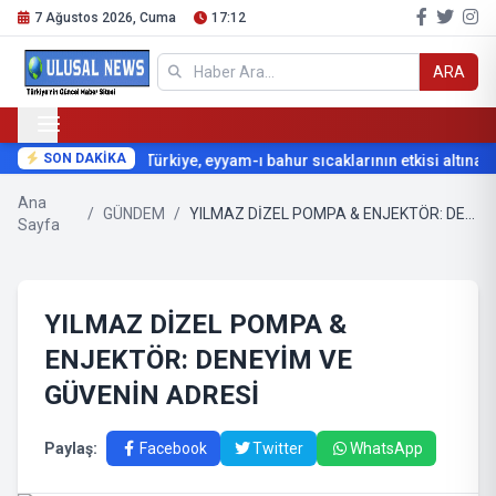
7 Ağustos 2026, Cuma
17:12
ARA
SON DAKİKA
Türkiye, eyyam-ı bahur sıcaklarının etkisi altına gir
Ana
/
GÜNDEM
/
YILMAZ DİZEL POMPA & ENJEKTÖR: DENEYİM VE GÜVENİN ADRESİ
Sayfa
YILMAZ DİZEL POMPA &
ENJEKTÖR: DENEYİM VE
GÜVENİN ADRESİ
Paylaş:
Facebook
Twitter
WhatsApp