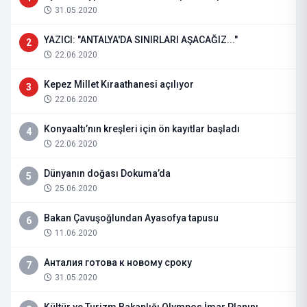
31.05.2020
YAZICI: "ANTALYA'DA SINIRLARI AŞACAĞIZ..."
2
22.06.2020
Kepez Millet Kıraathanesi açılıyor
3
22.06.2020
Konyaaltı’nın kreşleri için ön kayıtlar başladı
4
22.06.2020
Dünyanın doğası Dokuma’da
5
25.06.2020
Bakan Çavuşoğlundan Ayasofya tapusu
6
11.06.2020
Анталия готова к новому сроку
7
31.05.2020
Kültür ve Turizm Bakanlığı Olympos İmar Planını