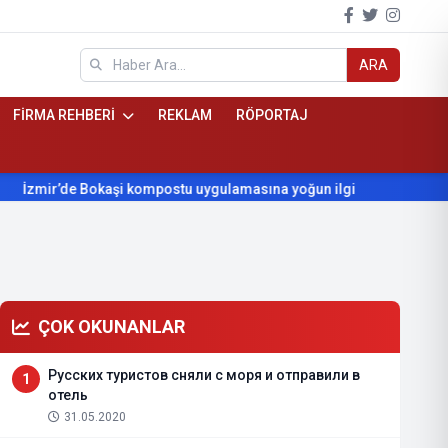
ARA
FİRMA REHBERİ
REKLAM
RÖPORTAJ
mir’de Bokaşi kompostu uygulamasına yoğun ilgi
Beydağ’ın yı
ÇOK OKUNANLAR
Русских туристов сняли с моря и отправили в
1
отель
31.05.2020