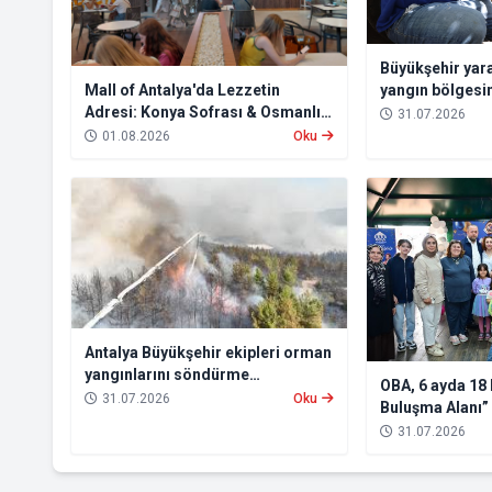
Büyükşehir yara
yangın bölgesi
Mall of Antalya'da Lezzetin
Adresi: Konya Sofrası & Osmanlı
31.07.2026
Türk Mutfağı
01.08.2026
Oku
Antalya Büyükşehir ekipleri orman
yangınlarını söndürme
OBA, 6 ayda 18 
çalışmalarına seferber oldu
31.07.2026
Oku
Buluşma Alanı”
31.07.2026