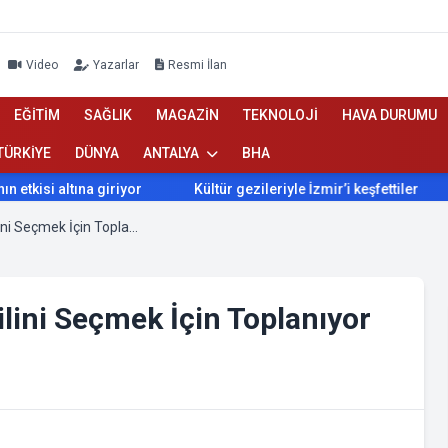
Video
Yazarlar
Resmi İlan
EĞİTİM
SAĞLIK
MAGAZİN
TEKNOLOJİ
HAVA DURUMU
TÜRKİYE
DÜNYA
ANTALYA
BHA
si altına giriyor
Kültür gezileriyle İzmir’i keşfettiler
İz
Antalya Meclisi Başkan Vekilini Seçmek İçin Toplanıyor
lini Seçmek İçin Toplanıyor