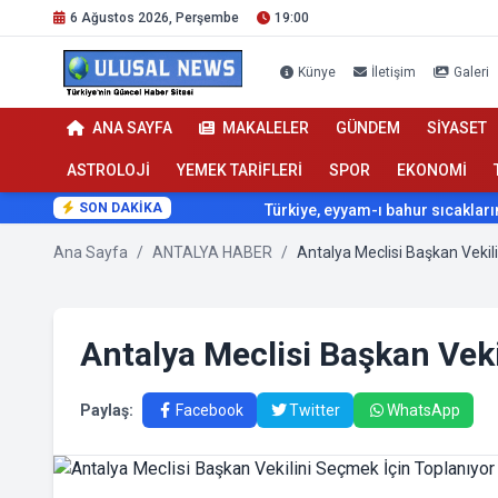
6 Ağustos 2026, Perşembe
19:00
Künye
İletişim
Galeri
ANA SAYFA
MAKALELER
GÜNDEM
SİYASET
ASTROLOJİ
YEMEK TARİFLERİ
SPOR
EKONOMİ
SON DAKİKA
Türkiye, eyyam-ı bahur sıcaklarının etki
Ana Sayfa
/
ANTALYA HABER
/
Antalya Meclisi Başkan Veki
Paylaş:
Facebook
Twitter
WhatsApp