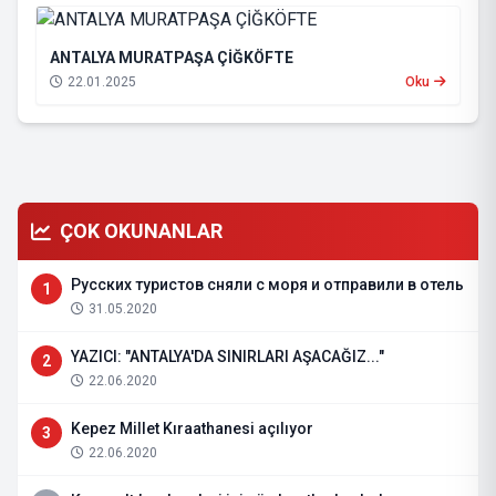
ANTALYA MURATPAŞA ÇİĞKÖFTE
22.01.2025
Oku
ÇOK OKUNANLAR
Русских туристов сняли с моря и отправили в отель
1
31.05.2020
YAZICI: "ANTALYA'DA SINIRLARI AŞACAĞIZ..."
2
22.06.2020
Kepez Millet Kıraathanesi açılıyor
3
22.06.2020