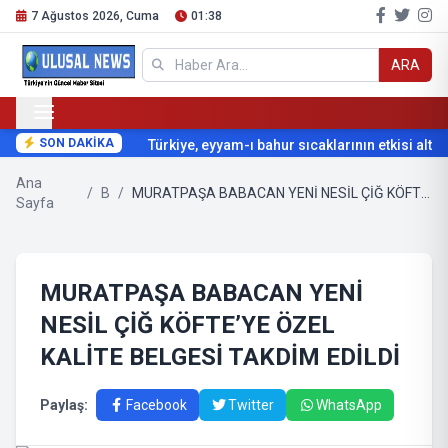
7 Ağustos 2026, Cuma
01:38
ARA
SON DAKİKA
Türkiye, eyyam-ı bahur sıcaklarının etkisi altına
Ana
/
B
/
MURATPAŞA BABACAN YENİ NESİL ÇİĞ KÖFTE’YE ÖZEL KALİTE BELGESİ TAKDİM EDİLDİ
Sayfa
MURATPAŞA BABACAN YENİ
NESİL ÇİĞ KÖFTE’YE ÖZEL
KALİTE BELGESİ TAKDİM EDİLDİ
Paylaş:
Facebook
Twitter
WhatsApp