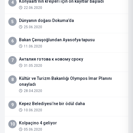
Konyaaltı’nın kreşleri için ön kayıtlar başladı
4
22.06.2020
Dünyanın doğası Dokuma’da
5
25.06.2020
Bakan Çavuşoğlundan Ayasofya tapusu
6
11.06.2020
Анталия готова к новому сроку
7
31.05.2020
Kültür ve Turizm Bakanlığı Olympos İmar Planını
8
onayladı
28.04.2020
Kepez Belediyesi’ne bir ödül daha
9
10.06.2020
Kolpaçino 4 geliyor
10
05.06.2020