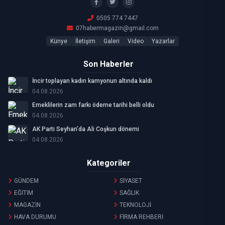
0505 774 7447
07habermagazin@gmail.com
Künye
İletişim
Galeri
Video
Yazarlar
Son Haberler
İncir toplayan kadın kamyonun altında kaldı
04.08.2026
Emeklilerin zam farkı ödeme tarihi belli oldu
04.08.2026
AK Parti Seyhan’da Ali Coşkun dönemi
04.08.2026
Kategoriler
GÜNDEM
SİYASET
EĞİTİM
SAĞLIK
MAGAZİN
TEKNOLOJİ
HAVA DURUMU
FİRMA REHBERİ