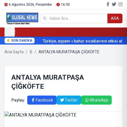
6 Ağustos 2026, Perşembe
16:30
ARA
SON DAKİKA
Türkiye, eyyam-ı bahur sıcaklarının etkisi altına
Ana Sayfa
/
B
/
ANTALYA MURATPAŞA ÇİĞKÖFTE
ANTALYA MURATPAŞA
ÇİĞKÖFTE
Paylaş:
Facebook
Twitter
WhatsApp