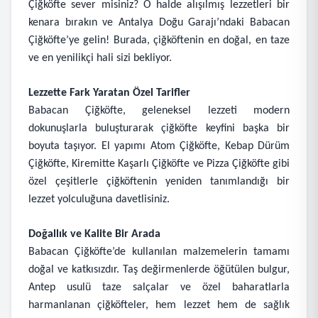
Çiğköfte sever misiniz? O halde alışılmış lezzetleri bir
kenara bırakın ve Antalya Doğu Garajı’ndaki Babacan
Çiğköfte’ye gelin! Burada, çiğköftenin en doğal, en taze
ve en yenilikçi hali sizi bekliyor.
Lezzette Fark Yaratan Özel Tarifler
Babacan Çiğköfte, geleneksel lezzeti modern
dokunuşlarla buluşturarak çiğköfte keyfini başka bir
boyuta taşıyor. El yapımı Atom Çiğköfte, Kebap Dürüm
Çiğköfte, Kiremitte Kaşarlı Çiğköfte ve Pizza Çiğköfte gibi
özel çeşitlerle çiğköftenin yeniden tanımlandığı bir
lezzet yolculuğuna davetlisiniz.
Doğallık ve Kalite Bir Arada
Babacan Çiğköfte’de kullanılan malzemelerin tamamı
doğal ve katkısızdır. Taş değirmenlerde öğütülen bulgur,
Antep usulü taze salçalar ve özel baharatlarla
harmanlanan çiğköfteler, hem lezzet hem de sağlık