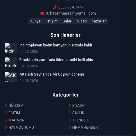
0505 774 7447
07habermagazin@gmail.com
Künye
İletişim
Galeri
Video
Yazarlar
Son Haberler
İncir toplayan kadın kamyonun altında kaldı
04.08.2026
Emeklilerin zam farkı ödeme tarihi belli oldu
04.08.2026
AK Parti Seyhan’da Ali Coşkun dönemi
04.08.2026
Kategoriler
GÜNDEM
SİYASET
EĞİTİM
SAĞLIK
MAGAZİN
TEKNOLOJİ
HAVA DURUMU
FİRMA REHBERİ