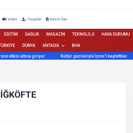
Video
Yazarlar
Resmi İlan
EĞİTİM
SAĞLIK
MAGAZİN
TEKNOLOJİ
HAVA DURUMU
TÜRKİYE
DÜNYA
ANTALYA
BHA
kisi altına giriyor
Kültür gezileriyle İzmir’i keşfettiler
ÇİĞKÖFTE