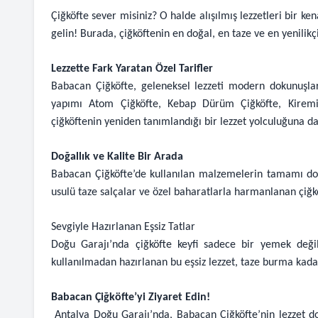
Çiğköfte sever misiniz? O halde alışılmış lezzetleri bir k
gelin! Burada, çiğköftenin en doğal, en taze ve en yenilikçi 
Lezzette Fark Yaratan Özel Tarifler
Babacan Çiğköfte, geleneksel lezzeti modern dokunuşlarl
yapımı Atom Çiğköfte, Kebap Dürüm Çiğköfte, Kiremitt
çiğköftenin yeniden tanımlandığı bir lezzet yolculuğuna dav
Doğallık ve Kalite Bir Arada
Babacan Çiğköfte’de kullanılan malzemelerin tamamı doğ
usulü taze salçalar ve özel baharatlarla harmanlanan çiğköf
Sevgiyle Hazırlanan Eşsiz Tatlar
Doğu Garajı’nda çiğköfte keyfi sadece bir yemek değil
kullanılmadan hazırlanan bu eşsiz lezzet, taze burma kaday
Babacan Çiğköfte’yi Ziyaret Edin!
Antalya Doğu Garajı’nda, Babacan Çiğköfte’nin lezzet do