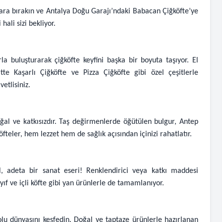
enara bırakın ve Antalya Doğu Garajı’ndaki Babacan Çiğköfte’ye
hali sizi bekliyor.
a buluşturarak çiğköfte keyfini başka bir boyuta taşıyor. El
e Kaşarlı Çiğköfte ve Pizza Çiğköfte gibi özel çeşitlerle
etlisiniz.
al ve katkısızdır. Taş değirmenlerde öğütülen bulgur, Antep
teler, hem lezzet hem de sağlık açısından içinizi rahatlatır.
, adeta bir sanat eseri! Renklendirici veya katkı maddesi
ıf ve içli köfte gibi yan ürünlerle de tamamlanıyor.
lu dünyasını keşfedin. Doğal ve taptaze ürünlerle hazırlanan