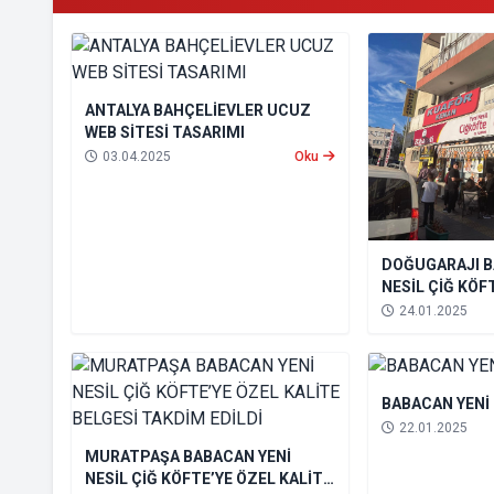
ANTALYA BAHÇELİEVLER UCUZ
WEB SİTESİ TASARIMI
03.04.2025
Oku
DOĞUGARAJI B
NESİL ÇİĞ KÖF
BELGESİ TAKDİ
24.01.2025
BABACAN YENİ
22.01.2025
MURATPAŞA BABACAN YENİ
NESİL ÇİĞ KÖFTE’YE ÖZEL KALİTE