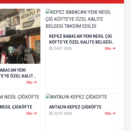
KEPEZ BABACAN YENİ NESİL ÇİĞ
KÖFTE’YE ÖZEL KALİTE BELGESİ
TAKDİM EDİLDİ
24.01.2025
Oku
ABACAN YENİ
TE’YE ÖZEL KALİTE
M EDİLDİ
Oku
 NESİL ÇİĞKÖFTE
ANTALYA KEPEZ ÇİĞKÖFTE
Oku
22.01.2025
Oku