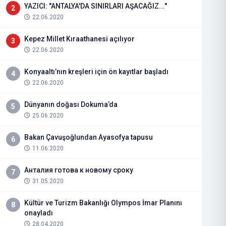
YAZICI: "ANTALYA'DA SINIRLARI AŞACAĞIZ..."
2
22.06.2020
Kepez Millet Kıraathanesi açılıyor
3
22.06.2020
Konyaaltı’nın kreşleri için ön kayıtlar başladı
4
22.06.2020
Dünyanın doğası Dokuma’da
5
25.06.2020
Bakan Çavuşoğlundan Ayasofya tapusu
6
11.06.2020
Анталия готова к новому сроку
7
31.05.2020
Kültür ve Turizm Bakanlığı Olympos İmar Planını
8
onayladı
28.04.2020