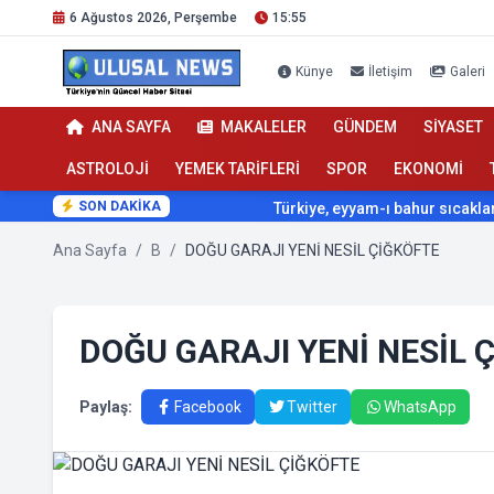
6 Ağustos 2026, Perşembe
15:55
Künye
İletişim
Galeri
ANA SAYFA
MAKALELER
GÜNDEM
SİYASET
ASTROLOJİ
YEMEK TARİFLERİ
SPOR
EKONOMİ
SON DAKİKA
Türkiye, eyyam-ı bahur sıcaklarının et
Ana Sayfa
/
B
/
DOĞU GARAJI YENİ NESİL ÇİĞKÖFTE
DOĞU GARAJI YENİ NESİL 
Paylaş:
Facebook
Twitter
WhatsApp