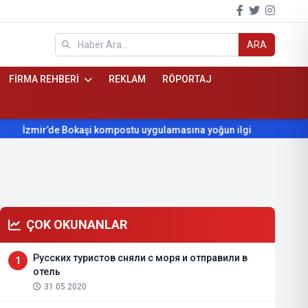
ARA
FİRMA REHBERİ
REKLAM
RÖPORTAJ
İzmir’de Bokaşi kompostu uygulamasına yoğun ilgi
Beydağ’ın 
ÇOK OKUNANLAR
Русских туристов сняли с моря и отправили в
1
отель
31.05.2020