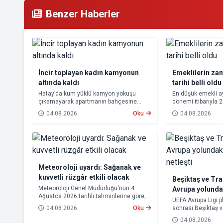
Benzer Haberler
İncir toplayan kadın kamyonun
Emeklilerin za
altında kaldı
tarihi belli oldu
Hatay’da kum yüklü kamyon yokuşu
En düşük emekli 
çıkamayarak apartmanın bahçesine
dönemi itibarıyla 
devrildi. Kazada kamyonun altında kalan
yükseltilmesi ka
04.08.2026
Oku
04.08.2026
10 çocuk annesi 65 yaşındaki kadın
farkları 7 Ağustos
hayatını kaybetti.
hesaplara yatırıla
Meteoroloji uyardı: Sağanak ve
kuvvetli rüzgâr etkili olacak
Beşiktaş ve Tr
Meteoroloji Genel Müdürlüğü'nün 4
Avrupa yolund
Ağustos 2026 tarihli tahminlerine göre,
rakipleri netleş
UEFA Avrupa Ligi p
yurdun kuzey kesimleri ile Akdeniz'in iç
04.08.2026
Oku
sonrası Beşiktaş 
bölgelerinde yer yer sağanak ve gök
rakipleri belli old
gürültülü sağanak yağış bekleniyor.
04.08.2026