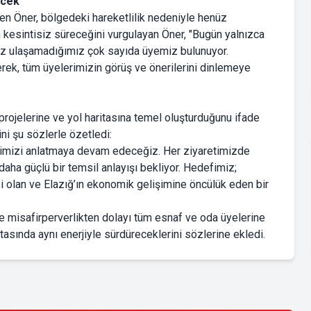
ecek"
en Öner, bölgedeki hareketlilik nedeniyle henüz
in kesintisiz süreceğini vurgulayan Öner, "Bugün yalnızca
enüz ulaşamadığımız çok sayıda üyemiz bulunuyor.
erek, tüm üyelerimizin görüş ve önerilerini dinlemeye
projelerine ve yol haritasına temel oluşturduğunu ifade
ni şu sözlerle özetledi:
rimizi anlatmaya devam edeceğiz. Her ziyaretimizde
daha güçlü bir temsil anlayışı bekliyor. Hedefimiz;
esi olan ve Elazığ’ın ekonomik gelişimine öncülük eden bir
ve misafirperverlikten dolayı tüm esnaf ve oda üyelerine
asında aynı enerjiyle sürdüreceklerini sözlerine ekledi.