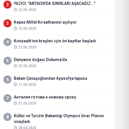
YAZICI: "ANTALYA'DA SINIRLARI AŞACAĞIZ..."
2
22.06.2020
Kepez Millet Kıraathanesi açılıyor
3
22.06.2020
Konyaaltı’nın kreşleri için ön kayıtlar başladı
4
22.06.2020
Dünyanın doğası Dokuma’da
5
25.06.2020
Bakan Çavuşoğlundan Ayasofya tapusu
6
11.06.2020
Анталия готова к новому сроку
7
31.05.2020
Kültür ve Turizm Bakanlığı Olympos İmar Planını
8
onayladı
28.04.2020