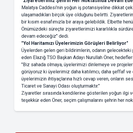
"Ziyaretlerimiz Şehrin Her Noktasında Devam Ed
Malatya Caddesi’nin yoğun iş potansiyeline dikkat çek
ulaşamadıkları birçok üye olduğunu belirtti. Ziyaretler
bir kısım esnafımızla bir araya gelebildik. Elbette h
Önümüzdeki süreçte ziyaretlerimizi kararlılıkla sürdür
devam edeceğiz" dedi.
"Yol Haritamızı Üyelerimizin Görüşleri Belirliyor"
Üyelerden gelen geri bildirimlerin, odanın gelecekteki 
eden Elazığ TSO Başkan Adayı Nurullah Öner, hedefleri
"Biz sahada olmaya, üyelerimizi dinlemeye ve projele
görüyoruz ki üyelerimiz daha katılımcı, daha şeffaf ve 
üyelerimizin ihtiyaçlarına hızlı cevap veren, onların s
Ticaret ve Sanayi Odası oluşturmaktır."
Ziyaretler sırasında kendilerine gösterilen yoğun ilgi 
teşekkür eden Öner, seçim çalışmalarını şehrin her nokt