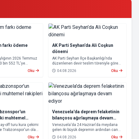
m farkı ödeme
AK Parti Seyhan’da Ali Coşkun
dönemi
aylığının 2026 Temmuz
AK Parti Seyhan İlçe Başkanlığı’nda
23 bin 552 TL'ye
düzenlenen devir teslim töreniyle görevi
psamında oluşan maaş
devralan Ali Coşkun resmen görevine
Oku
04.08.2026
Oku
 2026 tarihinde
başladı. Hizmet vurgusu yapan Coşkun,
cak.
“AK Partili olmak, bu ülkenin her
metrekaresine sevdalı olmaktır” dedi.
abzonspor'un
Venezuela'da deprem felaketinin
aki muhtemel
bilançosu ağırlaşmaya devam
ti
ediyor
lay-off turu kura çekimi
Venezuela'da 24 Haziran'da meydana
ve Trabzonspor'un olası
gelen iki büyük depremin ardından can
u. Avrupa kupalarında
kaybı artmaya devam ediyor.
Oku
04.08.2026
Oku