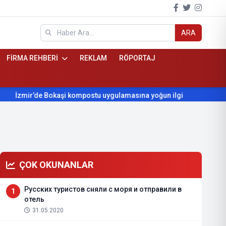
ARA
FİRMA REHBERİ
REKLAM
RÖPORTAJ
İzmir’de Bokaşi kompostu uygulamasına yoğun ilgi
Beydağ’ın 
ÇOK OKUNANLAR
Русских туристов сняли с моря и отправили в
1
отель
31.05.2020