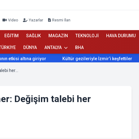
Video
Yazarlar
Resmi İlan
EĞİTİM
SAĞLIK
MAGAZİN
TEKNOLOJİ
HAVA DURUMU
TÜRKİYE
DÜNYA
ANTALYA
BHA
kisi altına giriyor
Kültür gezileriyle İzmir’i keşfettiler
Elazığ TSO Başkan Adayı Öner: Değişim talebi her kesimde hissediliyor
er: Değişim talebi her