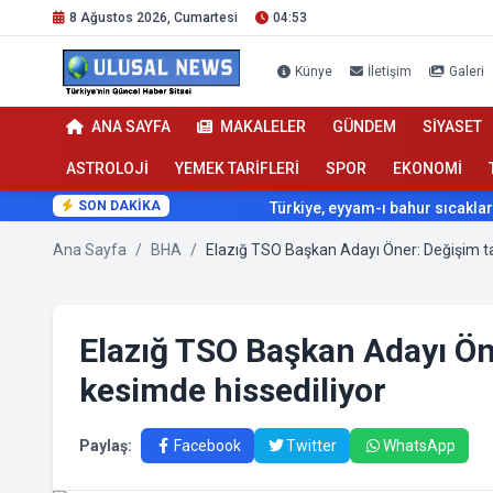
8 Ağustos 2026, Cumartesi
04:53
Künye
İletişim
Galeri
ANA SAYFA
MAKALELER
GÜNDEM
SİYASET
ASTROLOJİ
YEMEK TARİFLERİ
SPOR
EKONOMİ
SON DAKİKA
Türkiye, eyyam-ı bahur sıcaklarının et
Ana Sayfa
/
BHA
/
Elazığ TSO Başkan Adayı Ön
kesimde hissediliyor
Paylaş:
Facebook
Twitter
WhatsApp