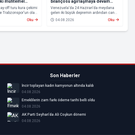
aki muhtemel
bilançosu ağırlaşmaya devam
ti
ediyor
lay-off turu kura çekimi
Venezuela'da 24 Haziran'da meydana
ve Trabzonspor'un olası
gelen iki büyük depremin ardından can
u. Avrupa kupalarında
kaybı artmaya devam ediyor.
Oku
04.08.2026
Oku
n Beşiktaş ve
 aşamasına kalabilmek
lerle karşı karşıya
Son Haberler
İncir toplayan kadın kamyonun altında kaldı
04.08.2026
Emeklilerin zam farkı ödeme tarihi belli oldu
04.08.2026
AK Parti Seyhan’da Ali Coşkun dönemi
04.08.2026