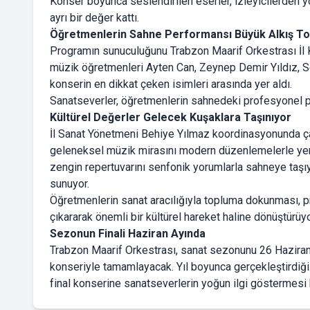
Konser boyunca seslendirilen eserler, izleyicilerden yo
ayrı bir değer kattı.
Öğretmenlerin Sahne Performansı Büyük Alkış To
Programın sunuculuğunu Trabzon Maarif Orkestrası İl
müzik öğretmenleri Ayten Can, Zeynep Demir Yıldız, S
konserin en dikkat çeken isimleri arasında yer aldı.
Sanatseverler, öğretmenlerin sahnedeki profesyonel per
Kültürel Değerler Gelecek Kuşaklara Taşınıyor
İl Sanat Yönetmeni Behiye Yılmaz koordinasyonunda ça
geleneksel müzik mirasını modern düzenlemelerle yeni 
zengin repertuvarını senfonik yorumlarla sahneye taşıy
sunuyor.
Öğretmenlerin sanat aracılığıyla topluma dokunması, p
çıkararak önemli bir kültürel hareket haline dönüştürüyo
Sezonun Finali Haziran Ayında
Trabzon Maarif Orkestrası, sanat sezonunu 26 Haziran
konseriyle tamamlayacak. Yıl boyunca gerçekleştirdiği 
final konserine sanatseverlerin yoğun ilgi göstermesi 