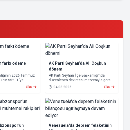
m farkı ödeme
AK Parti Seyhan’da Ali Coşkun
dönemi
aylığının 2026 Temmuz
AK Parti Seyhan İlçe Başkanlığı’nda
23 bin 552 TL'ye
düzenlenen devir teslim töreniyle görevi
psamında oluşan maaş
devralan Ali Coşkun resmen görevine
Oku
04.08.2026
Oku
 2026 tarihinde
başladı. Hizmet vurgusu yapan Coşkun,
cak.
“AK Partili olmak, bu ülkenin her
metrekaresine sevdalı olmaktır” dedi.
abzonspor'un
Venezuela'da deprem felaketinin