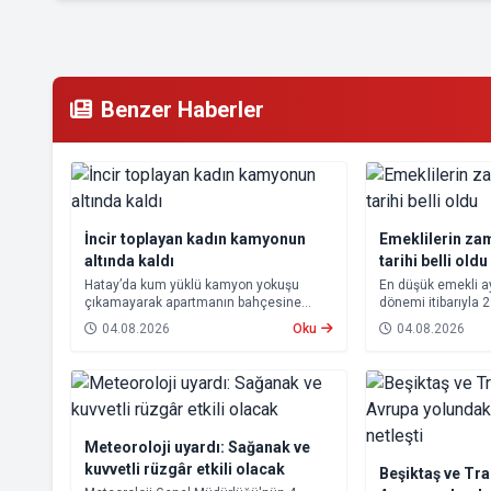
Benzer Haberler
İncir toplayan kadın kamyonun
Emeklilerin za
altında kaldı
tarihi belli oldu
Hatay’da kum yüklü kamyon yokuşu
En düşük emekli 
çıkamayarak apartmanın bahçesine
dönemi itibarıyla 
devrildi. Kazada kamyonun altında kalan
yükseltilmesi ka
04.08.2026
Oku
04.08.2026
10 çocuk annesi 65 yaşındaki kadın
farkları 7 Ağustos
hayatını kaybetti.
hesaplara yatırıla
Meteoroloji uyardı: Sağanak ve
kuvvetli rüzgâr etkili olacak
Beşiktaş ve Tr