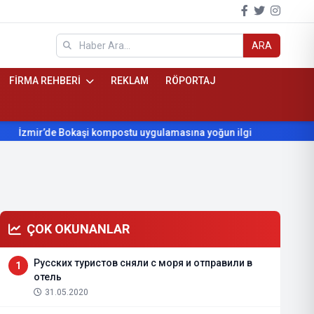
ARA
FİRMA REHBERİ
REKLAM
RÖPORTAJ
zmir’de Bokaşi kompostu uygulamasına yoğun ilgi
Beydağ’ın y
ÇOK OKUNANLAR
Русских туристов сняли с моря и отправили в
1
отель
31.05.2020