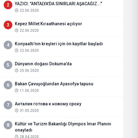
YAZICI: "ANTALYA'DA SINIRLARI AŞACAĞIZ..."
2
22.06.2020
Kepez Millet Kıraathanesi açılıyor
3
22.06.2020
Konyaaltı’nın kreşleri için ön kayıtlar başladı
4
22.06.2020
Dünyanın doğası Dokuma’da
5
25.06.2020
Bakan Çavuşoğlundan Ayasofya tapusu
6
11.06.2020
Анталия готова к новому сроку
7
31.05.2020
Kültür ve Turizm Bakanlığı Olympos İmar Planını
8
onayladı
28.04.2020