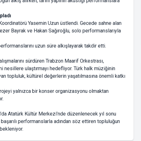
ğun alkış alırken, tarihi yapının akustiği performanslara
pladı
 Koordinatörü Yasemin Uzun üstlendi. Gecede sahne alan
ezer Bayrak ve Hakan Sağıroğlu, solo performanslarıyla
formanslarını uzun süre alkışlayarak takdir etti.
lışmalarını sürdüren Trabzon Maarif Orkestrası,
nesillere ulaştırmayı hedefliyor. Türk halk müziğinin
an topluluk, kültürel değerlerin yaşatılmasına önemli katkı
rojeyi yalnızca bir konser organizasyonu olmaktan
r.
’da Atatürk Kültür Merkezi’nde düzenlenecek yıl sonu
başarılı performanslarla adından söz ettiren topluluğun
bekleniyor.