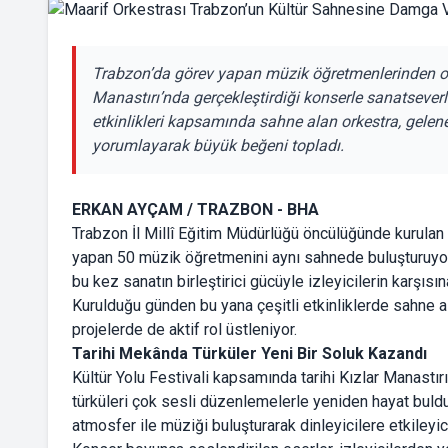
Trabzon’da görev yapan müzik öğretmenlerinden olu
Manastırı’nda gerçekleştirdiği konserle sanatseverl
etkinlikleri kapsamında sahne alan orkestra, gelen
yorumlayarak büyük beğeni topladı.
ERKAN AYÇAM / TRAZBON - BHA
Trabzon İl Millî Eğitim Müdürlüğü öncülüğünde kurulan 
yapan 50 müzik öğretmenini aynı sahnede buluşturuyor.
bu kez sanatın birleştirici gücüyle izleyicilerin karşısına
Kurulduğu günden bu yana çeşitli etkinliklerde sahne al
projelerde de aktif rol üstleniyor.
Tarihi Mekânda Türküler Yeni Bir Soluk Kazandı
Kültür Yolu Festivali kapsamında tarihi Kızlar Manastı
türküleri çok sesli düzenlemelerle yeniden hayat buldu
atmosfer ile müziği buluşturarak dinleyicilere etkileyi