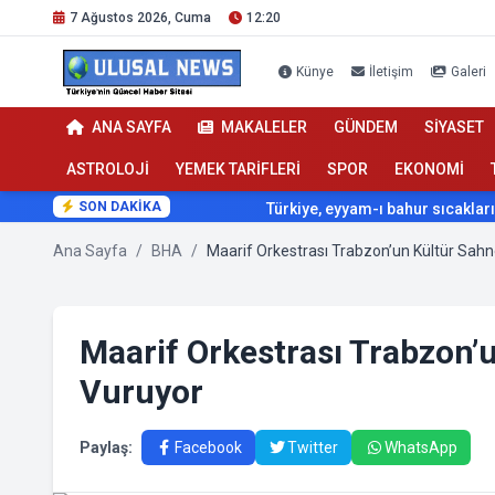
7 Ağustos 2026, Cuma
12:20
Künye
İletişim
Galeri
ANA SAYFA
MAKALELER
GÜNDEM
SİYASET
ASTROLOJİ
YEMEK TARİFLERİ
SPOR
EKONOMİ
SON DAKİKA
Türkiye, eyyam-ı bahur sıcaklarının etk
Ana Sayfa
/
BHA
/
Maarif Orkestrası Trabzon
Vuruyor
Paylaş:
Facebook
Twitter
WhatsApp