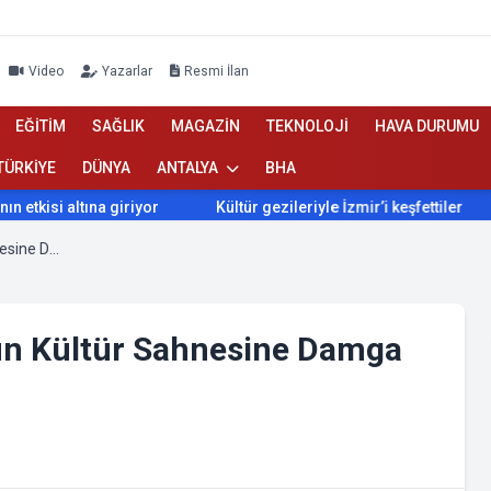
Video
Yazarlar
Resmi İlan
EĞİTİM
SAĞLIK
MAGAZİN
TEKNOLOJİ
HAVA DURUMU
TÜRKİYE
DÜNYA
ANTALYA
BHA
isi altına giriyor
Kültür gezileriyle İzmir’i keşfettiler
İ
Maarif Orkestrası Trabzon’un Kültür Sahnesine Damga Vuruyor
’un Kültür Sahnesine Damga