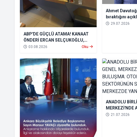
Ahmet Davutoğl
bıraktığını açık
Partisi’ni feshe
29.07.2026
ABP'DE GÜÇLÜ ATAMA! KANAAT
ÖNDERİ ERCAN SELÇUKOĞLU,
TÜM BÖLGELERDEN SORUMLU
03.08.2026
Oku
GENEL BAŞKAN YARDIMCISI OLDU
ANADOLU BİRLİ
MERKEZİ'NDE 
BULUŞMA: OT
21.07.2026
SEKTÖRÜNÜN S
MERKEZDE YAN