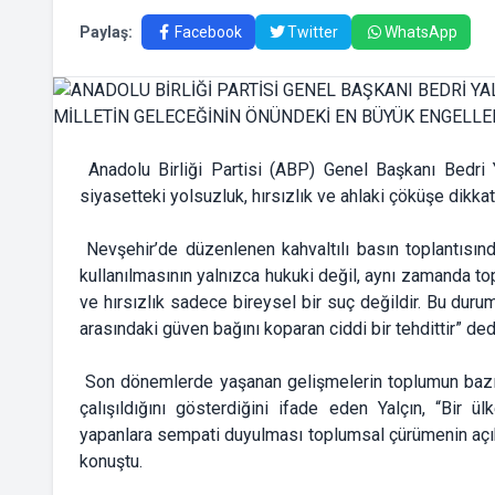
Paylaş:
Facebook
Twitter
WhatsApp
Anadolu Birliği Partisi (ABP) Genel Başkanı Bedri Y
siyasetteki yolsuzluk, hırsızlık ve ahlaki çöküşe dikka
Nevşehir’de düzenlenen kahvaltılı basın toplantısında
kullanılmasının yalnızca hukuki değil, aynı zamanda to
ve hırsızlık sadece bireysel bir suç değildir. Bu dur
arasındaki güven bağını koparan ciddi bir tehdittir” ded
Son dönemlerde yaşanan gelişmelerin toplumun bazı k
çalışıldığını gösterdiğini ifade eden Yalçın, “Bir ül
yapanlara sempati duyulması toplumsal çürümenin açık
konuştu.