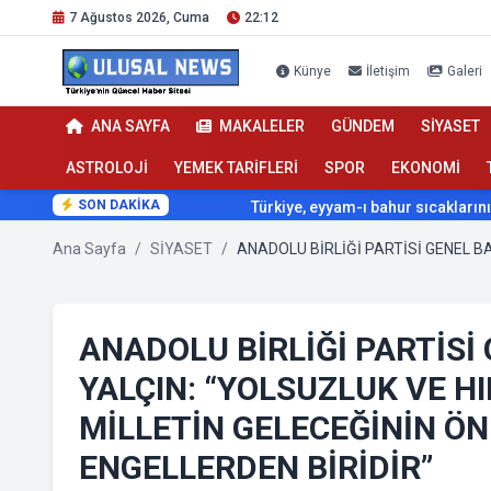
7 Ağustos 2026, Cuma
22:12
Künye
İletişim
Galeri
ANA SAYFA
MAKALELER
GÜNDEM
SİYASET
ASTROLOJİ
YEMEK TARİFLERİ
SPOR
EKONOMİ
SON DAKİKA
Türkiye, eyyam-ı bahur sıcaklarının etkisi al
Ana Sayfa
/
SİYASET
/
ANADOLU BİRLİĞİ PARTİSİ
YALÇIN: “YOLSUZLUK VE H
MİLLETİN GELECEĞİNİN Ö
ENGELLERDEN BİRİDİR”