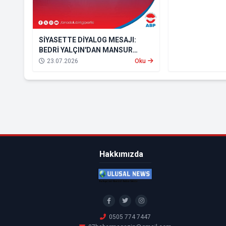
SİYASETTE DİYALOG MESAJI:
BEDRİ YALÇIN'DAN MANSUR
YAVAŞ'A ANLAMLI ZİYARET
23.07.2026
Oku
Hakkımızda
0505 774 7447