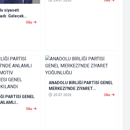
24.07.2026
Oku
u siyaseti
ladı: Gelecek
tti
Oku
ANADOLU BİRLİĞİ PARTİSİ GENEL
MERKEZİ'NDE ZİYARET
YOĞUNLUĞU
20.07.2026
Oku
Ğİ PARTİSİ GENEL
ANLAMLI
OMOTİV
Oku
ESİ GENEL
KILANDI