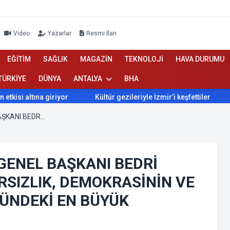
Video
Yazarlar
Resmi İlan
EĞİTİM
SAĞLIK
MAGAZİN
TEKNOLOJİ
HAVA DURUMU
TÜRKİYE
DÜNYA
ANTALYA
BHA
tına giriyor
Kültür gezileriyle İzmir’i keşfettiler
İzmir’
ANADOLU BİRLİĞİ PARTİSİ GENEL BAŞKANI BEDRİ YALÇIN: “YOLSUZLUK VE HIRSIZLIK, DEMOKRASİNİN VE MİLLETİN GELECEĞİNİN ÖNÜNDEKİ EN BÜYÜK ENGELLERDEN BİRİDİR”
 GENEL BAŞKANI BEDRİ
IRSIZLIK, DEMOKRASİNİN VE
NÜNDEKİ EN BÜYÜK