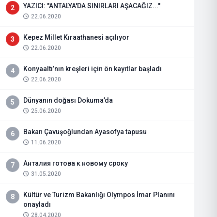
YAZICI: "ANTALYA'DA SINIRLARI AŞACAĞIZ..."
2
22.06.2020
Kepez Millet Kıraathanesi açılıyor
3
22.06.2020
Konyaaltı’nın kreşleri için ön kayıtlar başladı
4
22.06.2020
Dünyanın doğası Dokuma’da
5
25.06.2020
Bakan Çavuşoğlundan Ayasofya tapusu
6
11.06.2020
Анталия готова к новому сроку
7
31.05.2020
Kültür ve Turizm Bakanlığı Olympos İmar Planını
8
onayladı
28.04.2020