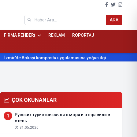
ARA
FİRMA REHBERİ
REKLAM
RÖPORTAJ
de Bokaşi kompostu uygulamasına yoğun ilgi
Beydağ’ın yıllard
ÇOK OKUNANLAR
Русских туристов сняли с моря и отправили в
1
отель
31.05.2020