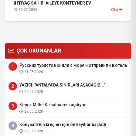
İHTİYAÇ SAHİBİ AİLEYE KONTEYNER EV
30.07.2026
Oku
ÇOK OKUNANLAR
Русских туристов сняли с моря и отправили в отель
1
31.05.2020
YAZICI: "ANTALYA'DA SINIRLARI AŞACAĞIZ..."
2
22.06.2020
Kepez Millet Kıraathanesi açılıyor
3
22.06.2020
Konyaaltı’nın kreşleri için ön kayıtlar başladı
4
22.06.2020