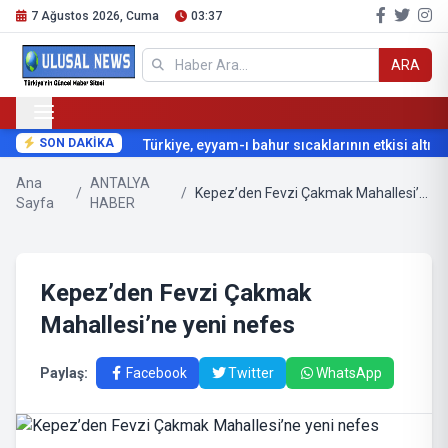
7 Ağustos 2026, Cuma
03:37
ARA
SON DAKİKA
Türkiye, eyyam-ı bahur sıcaklarının etkisi altına g
Ana
ANTALYA
/
/
Kepez’den Fevzi Çakmak Mahallesi’ne yeni nefes
Sayfa
HABER
Kepez’den Fevzi Çakmak
Mahallesi’ne yeni nefes
Paylaş:
Facebook
Twitter
WhatsApp