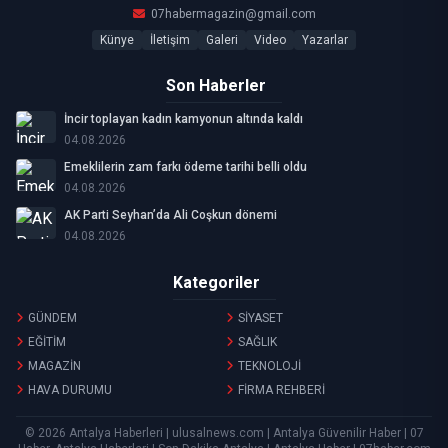
07habermagazin@gmail.com
Künye
İletişim
Galeri
Video
Yazarlar
Son Haberler
İncir toplayan kadın kamyonun altında kaldı
04.08.2026
Emeklilerin zam farkı ödeme tarihi belli oldu
04.08.2026
AK Parti Seyhan’da Ali Coşkun dönemi
04.08.2026
Kategoriler
GÜNDEM
SİYASET
EĞİTİM
SAĞLIK
MAGAZİN
TEKNOLOJİ
HAVA DURUMU
FİRMA REHBERİ
© 2026 Antalya Haberleri | ulusalnews.com | Antalya Güvenilir Haber | 07