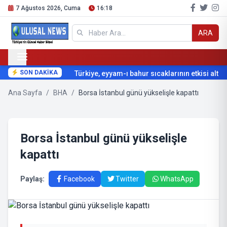
7 Ağustos 2026, Cuma
16:18
ARA
SON DAKİKA
Türkiye, eyyam-ı bahur sıcaklarının etkisi altına
Ana Sayfa
/
BHA
/
Borsa İstanbul günü yükselişle kapattı
Borsa İstanbul günü yükselişle
kapattı
Paylaş:
Facebook
Twitter
WhatsApp