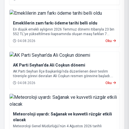
Emeklilerin zam farkı ödeme tarihi belli oldu
En düşük emekli aylığının 2026 Temmuz dönemi itibarıyla 23 bin
552 TL'ye yükseltilmesi kapsamında oluşan maaş farkları 7
Ağustos 2026 tarihinde hesaplara yatırılacak.
04.08.2026
Oku
AK Parti Seyhan’da Ali Coşkun dönemi
AK Parti Seyhan İlçe Başkanlığı’nda düzenlenen devir teslim
töreniyle görevi devralan Ali Coşkun resmen görevine başladı.
Hizmet vurgusu yapan Coşkun, “AK Partili olmak, bu ülkenin her
04.08.2026
Oku
metrekaresine sevdalı olmaktır” dedi.
Meteoroloji uyardı: Sağanak ve kuvvetli rüzgâr etkili
olacak
Meteoroloji Genel Müdürlüğü'nün 4 Ağustos 2026 tarihli