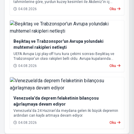
tahminlerine göre, yurdun kuzey kesimleri ile Akdeniz'in iç
bölgelerinde yer yer sağanak ve gök gürültülü sağanak yağış
04.08.2026
Oku
bekleniyor.
Beşiktaş ve Trabzonspor'un Avrupa yolundaki
muhtemel rakipleri netleşti
UEFA Avrupa Ligi play-off turu kura çekimi sonrası Beşiktaş ve
Trabzonspor'un olası rakipleri belli oldu. Avrupa kupalarında
yoluna devam eden Beşiktaş ve Trabzonspor, grup aşamasına
04.08.2026
Oku
kalabilmek için kritik eşleşmelerle karşı karşıya gelecek.
Venezuela'da deprem felaketinin bilançosu
ağırlaşmaya devam ediyor
Venezuela'da 24 Haziran'da meydana gelen iki büyük depremin
ardından can kaybı artmaya devam ediyor.
04.08.2026
Oku