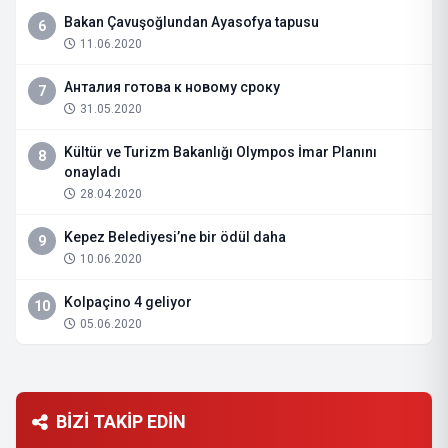
Bakan Çavuşoğlundan Ayasofya tapusu
6
11.06.2020
Анталия готова к новому сроку
7
31.05.2020
Kültür ve Turizm Bakanlığı Olympos İmar Planını
8
onayladı
28.04.2020
Kepez Belediyesi’ne bir ödül daha
9
10.06.2020
Kolpaçino 4 geliyor
10
05.06.2020
BİZİ TAKİP EDİN