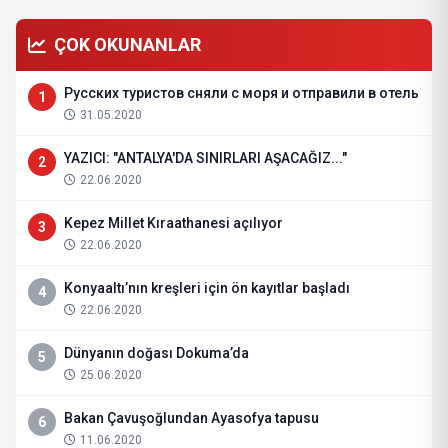
ÇOK OKUNANLAR
Русских туристов сняли с моря и отправили в отель
1
31.05.2020
YAZICI: "ANTALYA'DA SINIRLARI AŞACAĞIZ..."
2
22.06.2020
Kepez Millet Kıraathanesi açılıyor
3
22.06.2020
Konyaaltı’nın kreşleri için ön kayıtlar başladı
4
22.06.2020
Dünyanın doğası Dokuma’da
5
25.06.2020
Bakan Çavuşoğlundan Ayasofya tapusu
6
11.06.2020