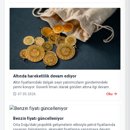
Altında hareketlilik devam ediyor
Altın fiyatlarındaki dalgalı seyir yatırımcıların gündemindeki
yerini koruyor. Güvenli liman olarak görülen altına ilgi devam
ederken, küresel gelişmeler ve savaşların etkisiyle piyasalarda
07.05.2026
Oku
hareketlilik sürüyor.
Benzin fiyatı güncelleniyor
Orta Doğu’daki jeopolitik gelişmelerin etkisiyle petrol fiyatlarında
yaşanan dalgalanma, akaryakıt fiyatlarına yansımaya devam