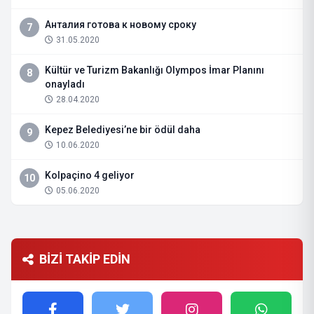
Анталия готова к новому сроку
7
31.05.2020
Kültür ve Turizm Bakanlığı Olympos İmar Planını
8
onayladı
28.04.2020
Kepez Belediyesi’ne bir ödül daha
9
10.06.2020
Kolpaçino 4 geliyor
10
05.06.2020
BİZİ TAKİP EDİN