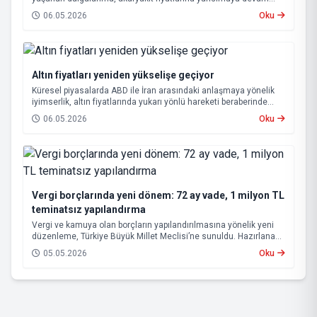
ediyor. Bu kapsamda, bu gece itibarıyla benzin ve otogaz
06.05.2026
Oku
fiyatlarında yeni bir düzenlemeye gidilecek.
Altın fiyatları yeniden yükselişe geçiyor
Küresel piyasalarda ABD ile İran arasındaki anlaşmaya yönelik
iyimserlik, altın fiyatlarında yukarı yönlü hareketi beraberinde
getirdi.
06.05.2026
Oku
Vergi borçlarında yeni dönem: 72 ay vade, 1 milyon TL
teminatsız yapılandırma
Vergi ve kamuya olan borçların yapılandırılmasına yönelik yeni
düzenleme, Türkiye Büyük Millet Meclisi’ne sunuldu. Hazırlanan
teklif, hem mükelleflerin ödeme yükünü hafifletmeyi hem de
05.05.2026
Oku
kamu alacaklarının tahsilatını hızlandırmayı hedefliyor.