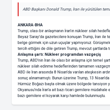
ABD Başkanı Donald Trump, İran ile yürütülen tema
ANKARA-BHA
Trump, olası bir anlaşmanın İran’ın nükleer silah hed
Beyaz Saray’da gazetecilere konuşan Trump, İran ile tem
belge görmek için uzun uçuşlar yapmıyoruz. Görüşmele
tercih ettiğini de dile getiren Trump, mevcut şartlarda 
Anlaşma şartı: Nükleer programdan vazgeçiş
Trump, ABD’nin İran ile olası bir anlaşma için temel şa
nükleer silah edinme hedeflerinden tamamen vazgeçme
ABD ile İran arasında 8 Nisan’da varılan ateşkesin ar
sonuç alınamamıştı. Bunun üzerine Trump, 13 Nisan’da İr
Hürmüz Boğazı başta olmak üzere bölgede tansiyon y
Okyanusu’nda İran’a ait bazı ticari gemilere müdahale 
bazı gemilere el koyarak karşı hamlede bulunmuştu.