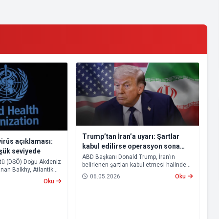
Trump’tan İran’a uyarı: Şartlar
irüs açıklaması:
kabul edilirse operasyon sona
üşük seviyede
erecek
ABD Başkanı Donald Trump, İran’ın
tü (DSÖ) Doğu Akdeniz
belirlenen şartları kabul etmesi halinde
nan Balkhy, Atlantik
“Destansı Öfke” operasyonunun sona
06.05.2026
Oku
yolcu gemisinde
ereceğini ve Hürmüz Boğazı’nın yeniden
Oku
 vakalarına ilişkin
açılacağını açıkladı.
du.