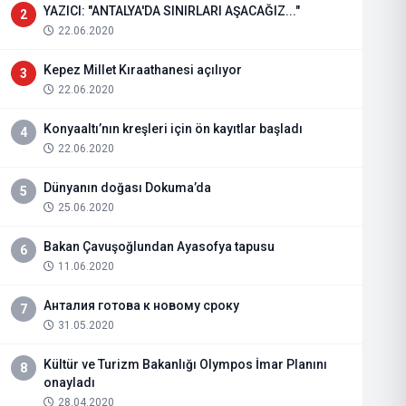
YAZICI: "ANTALYA'DA SINIRLARI AŞACAĞIZ..."
2
22.06.2020
Kepez Millet Kıraathanesi açılıyor
3
22.06.2020
Konyaaltı’nın kreşleri için ön kayıtlar başladı
4
22.06.2020
Dünyanın doğası Dokuma’da
5
25.06.2020
Bakan Çavuşoğlundan Ayasofya tapusu
6
11.06.2020
Анталия готова к новому сроку
7
31.05.2020
Kültür ve Turizm Bakanlığı Olympos İmar Planını
8
onayladı
28.04.2020