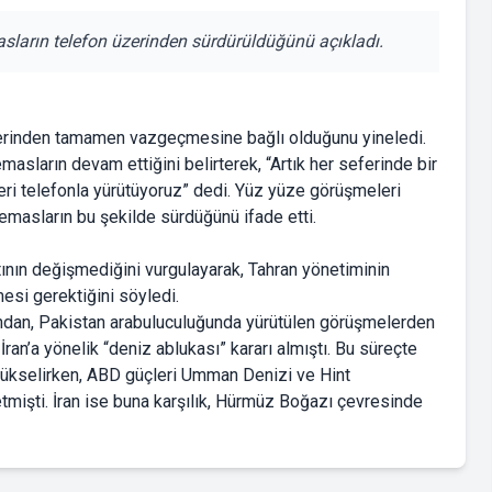
sların telefon üzerinden sürdürüldüğünü açıkladı.
eflerinden tamamen vazgeçmesine bağlı olduğunu yineledi.
asların devam ettiğini belirterek, “Artık her seferinde bir
ri telefonla yürütüyoruz” dedi. Yüz yüze görüşmeleri
temasların bu şekilde sürdüğünü ifade etti.
rtının değişmediğini vurgulayarak, Tahran yönetiminin
si gerektiğini söyledi.
dından, Pakistan arabuluculuğunda yürütülen görüşmelerden
an’a yönelik “deniz ablukası” kararı almıştı. Bu süreçte
ükselirken, ABD güçleri Umman Denizi ve Hint
etmişti. İran ise buna karşılık, Hürmüz Boğazı çevresinde