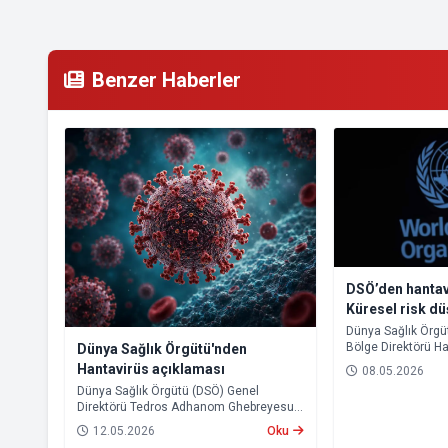
Benzer Haberler
DSÖ’den hantav
Küresel risk d
Dünya Sağlık Örgü
Bölge Direktörü Ha
Dünya Sağlık Örgütü'nden
Okyanusu’nda bir 
Hantavirüs açıklaması
08.05.2026
görülen hantavirüs
Dünya Sağlık Örgütü (DSÖ) Genel
açıklamada bulun
Direktörü Tedros Adhanom Ghebreyesus,
hantavirüs vakalarına ilişkin yaptığı
12.05.2026
Oku
açıklamada, mevcut tablonun küresel