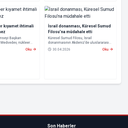
r kıyamet ihtimali
İsrail donanması, Küresel Sumud
mez
Filosu’na müdahale etti
onseyi Başkan
Küresel Sumud Filosu, İsrail
y Medvedev, nükleer
donanmasının Akdeniz’de uluslararası
htimalinin
sularda seyreden yardım teknelerine
Oku
30.04.2026
Oku
erek, “Buna hazırlıklı
müdahale ettiğini açıkladı.
ni kullandı.
Son Haberler