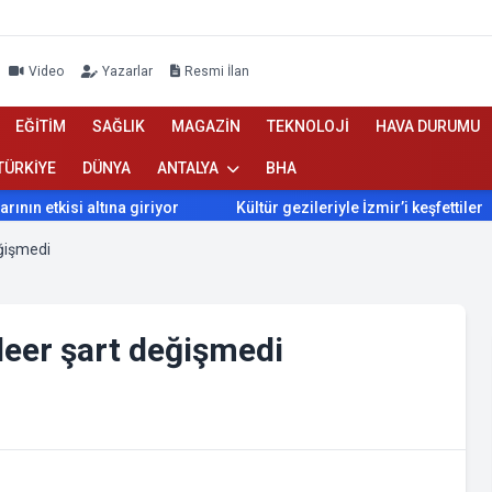
Video
Yazarlar
Resmi İlan
EĞİTİM
SAĞLIK
MAGAZİN
TEKNOLOJİ
HAVA DURUMU
TÜRKİYE
DÜNYA
ANTALYA
BHA
etkisi altına giriyor
Kültür gezileriyle İzmir’i keşfettiler
eğişmedi
leer şart değişmedi