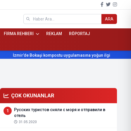
ARA
FİRMA REHBERİ
REKLAM
RÖPORTAJ
İzmir’de Bokaşi kompostu uygulamasına yoğun ilgi
Beydağ’ın
ÇOK OKUNANLAR
Русских туристов сняли с моря и отправили в
1
отель
31.05.2020