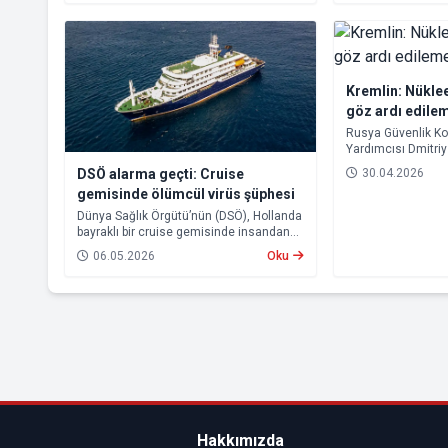
çapta büyük bir salgının başlangıcına
işaret etmediğini belirtti. Ghebreyesus,
buna rağmen virüsün uzun kuluçka
süresi nedeniyle önümüzdeki haftalarda
yeni vakaların görülebileceği uyarısında
bulundu.
Kremlin: Nüklee
göz ardı edile
Rusya Güvenlik K
Yardımcısı Dmitri
kıyamet yaşanma i
30.04.2026
DSÖ alarma geçti: Cruise
bulunduğunu belirt
gemisinde ölümcül virüs şüphesi
olunmalı” ifadeleri
Dünya Sağlık Örgütü’nün (DSÖ), Hollanda
bayraklı bir cruise gemisinde insandan
insana hantavirüs bulaşımı yaşandığını
06.05.2026
Oku
açıklaması uluslararası endişeye yol
açtı.
Hakkımızda