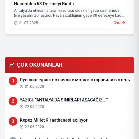
Hissedilen 53 Dereceyi Buldu
Antalya’da etkisini artıran kavurucu sıcaklar, gece saatlerinde
bile yaşamı zorlaştırdı. Hava sıcaklığının gece 30 dereceye kadar
çıktığı kentte, yüksek nemin de etkisiyle vatandaşlar serinlemek
21.07.2025
Oku
için Konyaaltı Sahili’ne akın etti. Sahile serdikleri örtülerde
sabahlayanlar, güneşin doğmasıyla birlikte denize girerek
serinlemeye çalıştı.
ÇOK OKUNANLAR
Русских туристов сняли с моря и отправили в отель
1
31.05.2020
YAZICI: "ANTALYA'DA SINIRLARI AŞACAĞIZ..."
2
22.06.2020
Kepez Millet Kıraathanesi açılıyor
3
22.06.2020