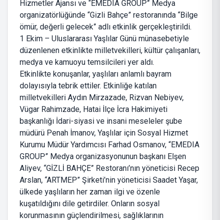
Hizmetler Ajansı ve “EMEDIA GROUP” Medya
organizatörlüğünde “Gizli Bahçe” restoranında “Bilge
ömür, değerli gelecek” adlı etkinlik gerçekleştirildi.
1 Ekim – Uluslararası Yaşlılar Günü münasebetiyle
düzenlenen etkinlikte milletvekilleri, kültür çalışanları,
medya ve kamuoyu temsilcileri yer aldı.
Etkinlikte konuşanlar, yaşlıları anlamlı bayram
dolayısıyla tebrik ettiler. Etkinliğe katılan
milletvekilleri Aydın Mirzazade, Rizvan Nebiyev,
Vügar Rahimzade, Hatai İlçe İcra Hakimiyeti
başkanlığı İdari-siyasi ve insani meseleler şube
müdürü Penah İmanov, Yaşlılar için Sosyal Hizmet
Kurumu Müdür Yardımcısı Farhad Osmanov, “EMEDIA
GROUP” Medya organizasyonunun başkanı Elşen
Aliyev, “GİZLİ BAHÇE” Restoranı’nın yöneticisi Recep
Arslan, “ARTMEP” Şirketi’nin yöneticisi Saadet Yaşar,
ülkede yaşlıların her zaman ilgi ve özenle
kuşatıldığını dile getirdiler. Onların sosyal
korunmasının güçlendirilmesi, sağlıklarının