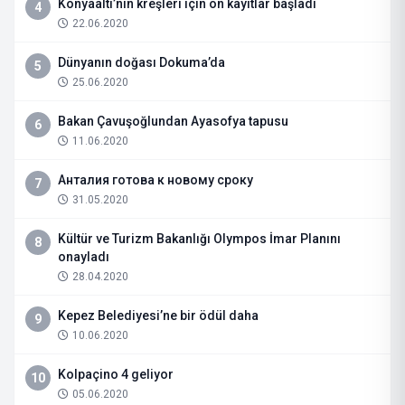
Konyaaltı’nın kreşleri için ön kayıtlar başladı
4
22.06.2020
Dünyanın doğası Dokuma’da
5
25.06.2020
Bakan Çavuşoğlundan Ayasofya tapusu
6
11.06.2020
Анталия готова к новому сроку
7
31.05.2020
Kültür ve Turizm Bakanlığı Olympos İmar Planını
8
onayladı
28.04.2020
Kepez Belediyesi’ne bir ödül daha
9
10.06.2020
Kolpaçino 4 geliyor
10
05.06.2020