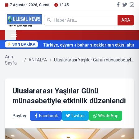
7 Ağustos 2026, Cuma
13:45
ARA
SON DAKİKA
Türkiye, eyyam-ı bahur sıcaklarının etkisi altına gi
Ana
/
ANTALYA
/
Uluslararası Yaşlılar Günü münasebetiyle etkinlik düzenlendi
Sayfa
Uluslararası Yaşlılar Günü
münasebetiyle etkinlik düzenlendi
Paylaş:
Facebook
Twitter
WhatsApp