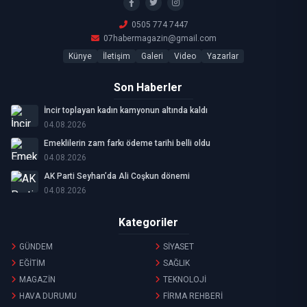
0505 774 7447
07habermagazin@gmail.com
Künye
İletişim
Galeri
Video
Yazarlar
Son Haberler
İncir toplayan kadın kamyonun altında kaldı
04.08.2026
Emeklilerin zam farkı ödeme tarihi belli oldu
04.08.2026
AK Parti Seyhan’da Ali Coşkun dönemi
04.08.2026
Kategoriler
GÜNDEM
SİYASET
EĞİTİM
SAĞLIK
MAGAZİN
TEKNOLOJİ
HAVA DURUMU
FİRMA REHBERİ