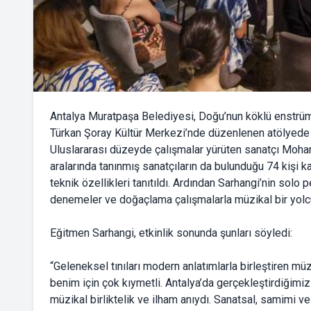
Antalya Muratpaşa Belediyesi, Doğu’nun köklü enstrüm
Türkan Şoray Kültür Merkezi’nde düzenlenen atölyede 
Uluslararası düzeyde çalışmalar yürüten sanatçı Moh
aralarında tanınmış sanatçıların da bulunduğu 74 kişi ka
teknik özellikleri tanıtıldı. Ardından Sarhangi’nin solo 
denemeler ve doğaçlama çalışmalarla müzikal bir yolcu
Eğitmen Sarhangi, etkinlik sonunda şunları söyledi:
“Geleneksel tınıları modern anlatımlarla birleştiren mü
benim için çok kıymetli. Antalya’da gerçekleştirdiğimi
müzikal birliktelik ve ilham anıydı. Sanatsal, samimi v