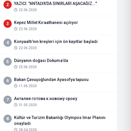
YAZICI: "ANTALYA'DA SINIRLARI AŞACAĞIZ..."
2
22.06.2020
Kepez Millet Kıraathanesi açılıyor
3
22.06.2020
Konyaaltı’nın kreşleri için ön kayıtlar başladı
4
22.06.2020
Dünyanın doğası Dokuma’da
5
25.06.2020
Bakan Çavuşoğlundan Ayasofya tapusu
6
11.06.2020
Анталия готова к новому сроку
7
31.05.2020
Kültür ve Turizm Bakanlığı Olympos İmar Planını
8
onayladı
28.04.2020