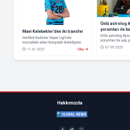
Ünlü astrolog 
yorumları ile b
Mavi Kelebekler’den iki transfer
neler bekliyor?
Ünlü astrolog Aysu
Hentbol Kadınlar Süper Ligi’nde
yorumları ile aşk, p
mücadele eden Konyaaltı Belediyesi
konusunda hayatın
Kadın Hentbol Takımı, lige verilen arada
07.09.2020
11.01.2021
Oku
İşte 7-13 Eylül tari
kadrosunu iki yeni transferle güçlendirdi.
edecek burç yorum
Hakkımızda