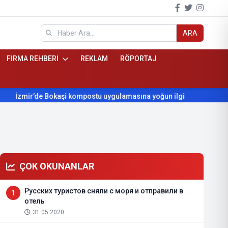
ARA
FİRMA REHBERİ
REKLAM
RÖPORTAJ
’de Bokaşi kompostu uygulamasına yoğun ilgi
Beydağ’ın yıllar
ÇOK OKUNANLAR
Русских туристов сняли с моря и отправили в
1
отель
31.05.2020