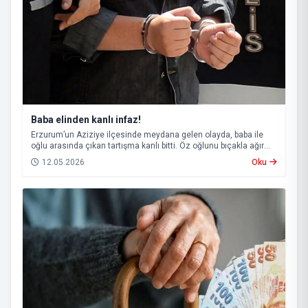
Baba elinden kanlı infaz!
Erzurum’un Aziziye ilçesinde meydana gelen olayda, baba ile
oğlu arasında çıkan tartışma kanlı bitti. Öz oğlunu bıçakla ağır
yaralayan baba, çıkarıldığı mahkemece tutuklanarak cezaevine
12.05.2026
Oku
gönderildi.