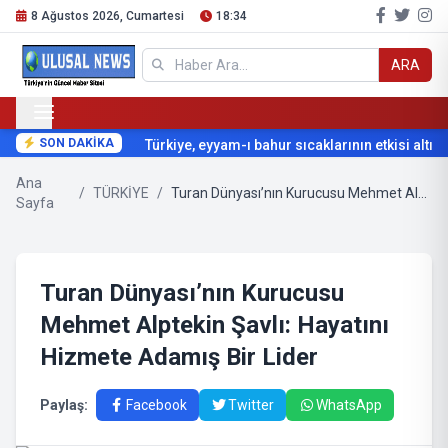
8 Ağustos 2026, Cumartesi
18:34
ARA
SON DAKİKA
Türkiye, eyyam-ı bahur sıcaklarının etkisi altına 
Ana
/
TÜRKİYE
/
Turan Dünyası’nın Kurucusu Mehmet Alptekin Şavlı: Hayatını Hizmete Adamış Bir Lider
Sayfa
Turan Dünyası’nın Kurucusu
Mehmet Alptekin Şavlı: Hayatını
Hizmete Adamış Bir Lider
Paylaş:
Facebook
Twitter
WhatsApp