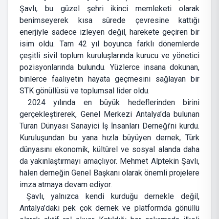
Şavlı, bu güzel şehri ikinci memleketi olarak
benimseyerek kısa sürede çevresine kattığı
enerjiyle sadece izleyen değil, harekete geçiren bir
isim oldu. Tam 42 yıl boyunca farklı dönemlerde
çeşitli sivil toplum kuruluşlarında kurucu ve yönetici
pozisyonlarında bulundu. Yüzlerce insana dokunan,
binlerce faaliyetin hayata geçmesini sağlayan bir
STK gönüllüsü ve toplumsal lider oldu.
2024 yılında en büyük hedeflerinden birini
gerçekleştirerek, Genel Merkezi Antalya’da bulunan
Turan Dünyası Sanayici İş İnsanları Derneği’ni kurdu.
Kuruluşundan bu yana hızla büyüyen dernek, Türk
dünyasını ekonomik, kültürel ve sosyal alanda daha
da yakınlaştırmayı amaçlıyor. Mehmet Alptekin Şavlı,
halen derneğin Genel Başkanı olarak önemli projelere
imza atmaya devam ediyor.
Şavlı, yalnızca kendi kurduğu dernekle değil,
Antalya’daki pek çok dernek ve platformda gönüllü