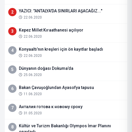
YAZICI: "ANTALYA'DA SINIRLARI AŞACAĞIZ..."
2
22.06.2020
Kepez Millet Kıraathanesi açılıyor
3
22.06.2020
Konyaaltı’nın kreşleri için ön kayıtlar başladı
4
22.06.2020
Dünyanın doğası Dokuma’da
5
25.06.2020
Bakan Çavuşoğlundan Ayasofya tapusu
6
11.06.2020
Анталия готова к новому сроку
7
31.05.2020
Kültür ve Turizm Bakanlığı Olympos İmar Planını
8
onayladı