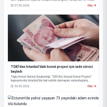
grubundaki nüfusun yüzde 43,1’i bakım sorumluluğu üstleniyor.
07.05.2026
Oku
TOKİ’den İstanbul’daki konut projesi için iade süreci
başladı
Toplu Konut İdaresi Başkanlığı, “500 Bin Sosyal Konut Projesi”
kapsamında İstanbul’da hak sahibi olamayan vatandaşlara
başvuru bedellerinin iadesine başlandığını açıkladı.
06.05.2026
Oku