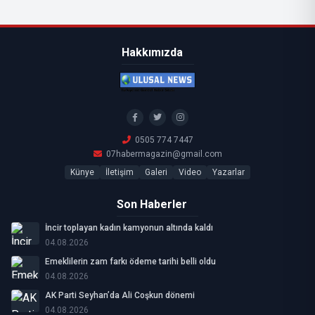
Hakkımızda
0505 774 7447
07habermagazin@gmail.com
Künye
İletişim
Galeri
Video
Yazarlar
Son Haberler
İncir toplayan kadın kamyonun altında kaldı
04.08.2026
Emeklilerin zam farkı ödeme tarihi belli oldu
04.08.2026
AK Parti Seyhan’da Ali Coşkun dönemi
04.08.2026