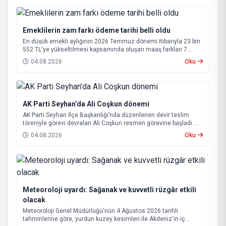
Emeklilerin zam farkı ödeme tarihi belli oldu
En düşük emekli aylığının 2026 Temmuz dönemi itibarıyla 23 bin
552 TL'ye yükseltilmesi kapsamında oluşan maaş farkları 7
Ağustos 2026 tarihinde hesaplara yatırılacak.
04.08.2026
Oku
AK Parti Seyhan’da Ali Coşkun dönemi
AK Parti Seyhan İlçe Başkanlığı’nda düzenlenen devir teslim
töreniyle görevi devralan Ali Coşkun resmen görevine başladı.
Hizmet vurgusu yapan Coşkun, “AK Partili olmak, bu ülkenin her
04.08.2026
Oku
metrekaresine sevdalı olmaktır” dedi.
Meteoroloji uyardı: Sağanak ve kuvvetli rüzgâr etkili
olacak
Meteoroloji Genel Müdürlüğü'nün 4 Ağustos 2026 tarihli
tahminlerine göre, yurdun kuzey kesimleri ile Akdeniz'in iç