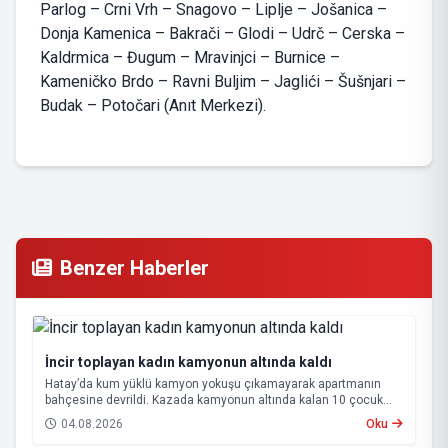
Parlog – Crni Vrh – Snagovo – Liplje – Jošanica –
Donja Kamenica – Bakrači – Glodi – Udrč – Cerska –
Kaldrmica – Đugum – Mravinjci – Burnice –
Kameničko Brdo – Ravni Buljim – Jaglići – Šušnjari –
Budak – Potočari (Anıt Merkezi).
Benzer Haberler
İncir toplayan kadın kamyonun altında kaldı
Hatay’da kum yüklü kamyon yokuşu çıkamayarak apartmanın
bahçesine devrildi. Kazada kamyonun altında kalan 10 çocuk
annesi 65 yaşındaki kadın hayatını kaybetti.
04.08.2026
Oku