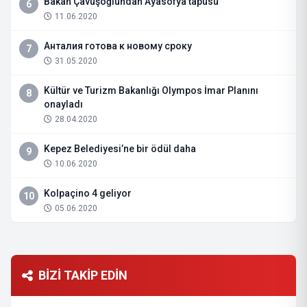
Bakan Çavuşoğlundan Ayasofya tapusu
6
11.06.2020
Анталия готова к новому сроку
7
31.05.2020
Kültür ve Turizm Bakanlığı Olympos İmar Planını
8
onayladı
28.04.2020
Kepez Belediyesi’ne bir ödül daha
9
10.06.2020
Kolpaçino 4 geliyor
10
05.06.2020
BİZİ TAKİP EDİN