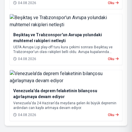
bölgelerinde yer yer sağanak ve gök gürültülü sağanak yağış
04.08.2026
Oku
bekleniyor.
Beşiktaş ve Trabzonspor'un Avrupa yolundaki
muhtemel rakipleri netleşti
UEFA Avrupa Ligi play-off turu kura çekimi sonrası Beşiktaş ve
Trabzonspor'un olası rakipleri belli oldu. Avrupa kupalarında
yoluna devam eden Beşiktaş ve Trabzonspor, grup aşamasına
04.08.2026
Oku
kalabilmek için kritik eşleşmelerle karşı karşıya gelecek.
Venezuela'da deprem felaketinin bilançosu
ağırlaşmaya devam ediyor
Venezuela'da 24 Haziran'da meydana gelen iki büyük depremin
ardından can kaybı artmaya devam ediyor.
04.08.2026
Oku