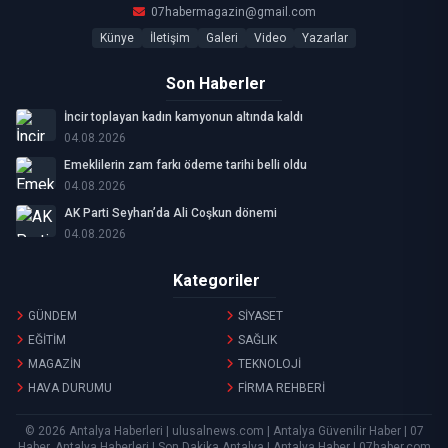
07habermagazin@gmail.com
Künye
İletişim
Galeri
Video
Yazarlar
Son Haberler
İncir toplayan kadın kamyonun altında kaldı
04.08.2026
Emeklilerin zam farkı ödeme tarihi belli oldu
04.08.2026
AK Parti Seyhan’da Ali Coşkun dönemi
04.08.2026
Kategoriler
GÜNDEM
SİYASET
EĞİTİM
SAĞLIK
MAGAZİN
TEKNOLOJİ
HAVA DURUMU
FİRMA REHBERİ
© 2026 Antalya Haberleri | ulusalnews.com | Antalya Güvenilir Haber | 07
Haber, Antalya Haberleri | Son Dakika Antalya | Antalya Haber | 07haber.com