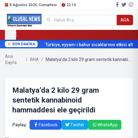
8 Ağustos 2026, Cumartesi
22:10
ARA
SON DAKİKA
Türkiye, eyyam-ı bahur sıcaklarının etkisi altına
Ana
/
BHA
/
Malatya’da 2 kilo 29 gram sentetik kannabinoid hammaddesi ele geçirildi
Sayfa
Malatya’da 2 kilo 29 gram
sentetik kannabinoid
hammaddesi ele geçirildi
Paylaş:
Facebook
Twitter
WhatsApp