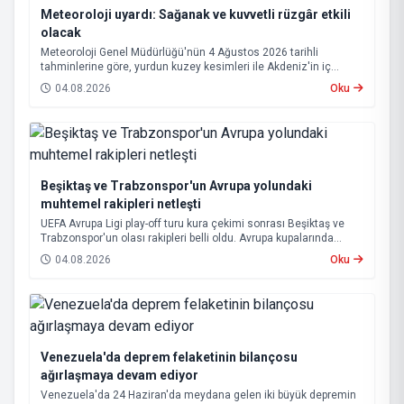
Meteoroloji uyardı: Sağanak ve kuvvetli rüzgâr etkili
olacak
Meteoroloji Genel Müdürlüğü'nün 4 Ağustos 2026 tarihli
tahminlerine göre, yurdun kuzey kesimleri ile Akdeniz'in iç
bölgelerinde yer yer sağanak ve gök gürültülü sağanak yağış
04.08.2026
Oku
bekleniyor.
Beşiktaş ve Trabzonspor'un Avrupa yolundaki
muhtemel rakipleri netleşti
UEFA Avrupa Ligi play-off turu kura çekimi sonrası Beşiktaş ve
Trabzonspor'un olası rakipleri belli oldu. Avrupa kupalarında
yoluna devam eden Beşiktaş ve Trabzonspor, grup aşamasına
04.08.2026
Oku
kalabilmek için kritik eşleşmelerle karşı karşıya gelecek.
Venezuela'da deprem felaketinin bilançosu
ağırlaşmaya devam ediyor
Venezuela'da 24 Haziran'da meydana gelen iki büyük depremin