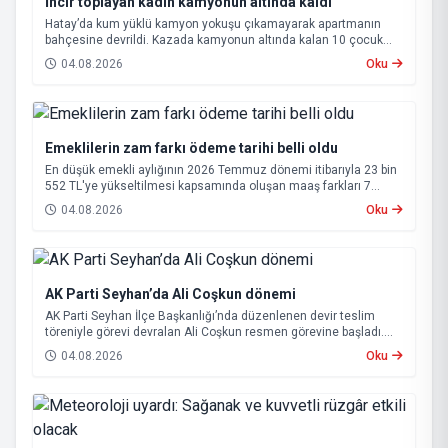
İncir toplayan kadın kamyonun altında kaldı
Hatay’da kum yüklü kamyon yokuşu çıkamayarak apartmanın
bahçesine devrildi. Kazada kamyonun altında kalan 10 çocuk
annesi 65 yaşındaki kadın hayatını kaybetti.
04.08.2026
Oku
Emeklilerin zam farkı ödeme tarihi belli oldu
En düşük emekli aylığının 2026 Temmuz dönemi itibarıyla 23 bin
552 TL'ye yükseltilmesi kapsamında oluşan maaş farkları 7
Ağustos 2026 tarihinde hesaplara yatırılacak.
04.08.2026
Oku
AK Parti Seyhan’da Ali Coşkun dönemi
AK Parti Seyhan İlçe Başkanlığı’nda düzenlenen devir teslim
töreniyle görevi devralan Ali Coşkun resmen görevine başladı.
Hizmet vurgusu yapan Coşkun, “AK Partili olmak, bu ülkenin her
04.08.2026
Oku
metrekaresine sevdalı olmaktır” dedi.