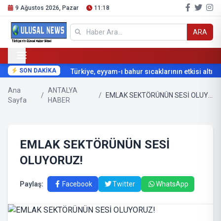
9 Ağustos 2026, Pazar
11:18
ARA
SON DAKİKA
Türkiye, eyyam-ı bahur sıcaklarının etkisi altına 
Ana
ANTALYA
/
/
EMLAK SEKTÖRÜNÜN SESİ OLUYORUZ!
Sayfa
HABER
EMLAK SEKTÖRÜNÜN SESİ
OLUYORUZ!
Paylaş:
Facebook
Twitter
WhatsApp