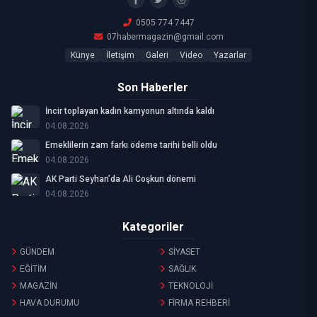
0505 774 7447
07habermagazin@gmail.com
Künye
İletişim
Galeri
Video
Yazarlar
Son Haberler
İncir toplayan kadın kamyonun altında kaldı
04.08.2026
Emeklilerin zam farkı ödeme tarihi belli oldu
04.08.2026
AK Parti Seyhan’da Ali Coşkun dönemi
04.08.2026
Kategoriler
GÜNDEM
SİYASET
EĞİTİM
SAĞLIK
MAGAZİN
TEKNOLOJİ
HAVA DURUMU
FİRMA REHBERİ