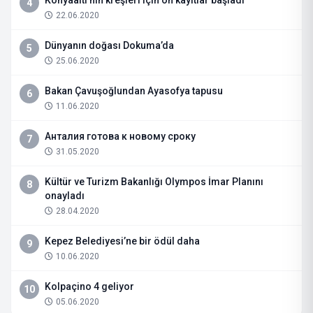
Konyaaltı’nın kreşleri için ön kayıtlar başladı
4
22.06.2020
Dünyanın doğası Dokuma’da
5
25.06.2020
Bakan Çavuşoğlundan Ayasofya tapusu
6
11.06.2020
Анталия готова к новому сроку
7
31.05.2020
Kültür ve Turizm Bakanlığı Olympos İmar Planını
8
onayladı
28.04.2020
Kepez Belediyesi’ne bir ödül daha
9
10.06.2020
Kolpaçino 4 geliyor
10
05.06.2020