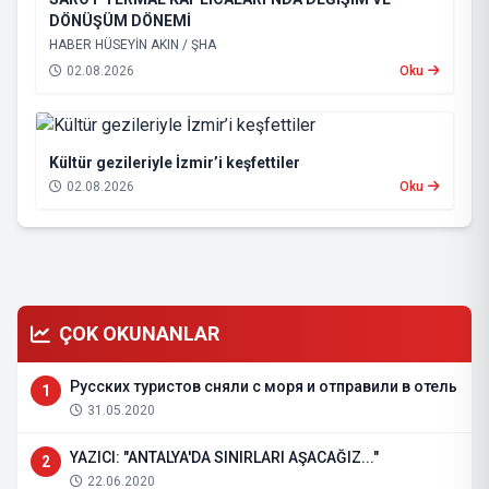
DÖNÜŞÜM DÖNEMİ
HABER HÜSEYİN AKIN / ŞHA
02.08.2026
Oku
Kültür gezileriyle İzmir’i keşfettiler
02.08.2026
Oku
ÇOK OKUNANLAR
Русских туристов сняли с моря и отправили в отель
1
31.05.2020
YAZICI: "ANTALYA'DA SINIRLARI AŞACAĞIZ..."
2
22.06.2020