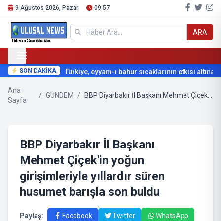
9 Ağustos 2026, Pazar
09:57
ARA
SON DAKİKA
Türkiye, eyyam-ı bahur sıcaklarının etkisi altına giriy
Ana
/
GÜNDEM
/
BBP Diyarbakır İl Başkanı Mehmet Çiçek'in yoğun girişimleriyle yıllardır süren husumet barışla son buldu
Sayfa
BBP Diyarbakır İl Başkanı
Mehmet Çiçek'in yoğun
girişimleriyle yıllardır süren
husumet barışla son buldu
Paylaş:
Facebook
Twitter
WhatsApp