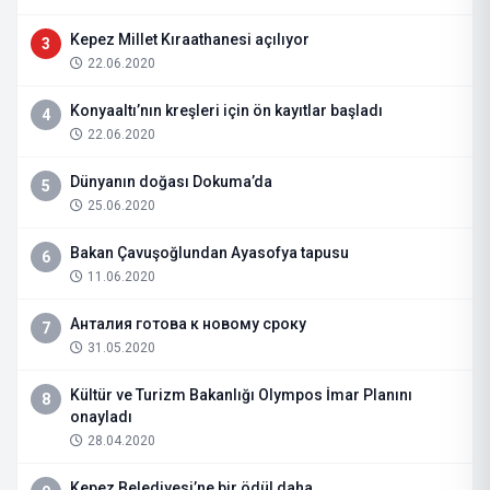
Kepez Millet Kıraathanesi açılıyor
3
22.06.2020
Konyaaltı’nın kreşleri için ön kayıtlar başladı
4
22.06.2020
Dünyanın doğası Dokuma’da
5
25.06.2020
Bakan Çavuşoğlundan Ayasofya tapusu
6
11.06.2020
Анталия готова к новому сроку
7
31.05.2020
Kültür ve Turizm Bakanlığı Olympos İmar Planını
8
onayladı
28.04.2020
Kepez Belediyesi’ne bir ödül daha