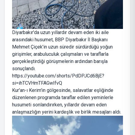
Diyarbakır'da uzun yıllardır devam eden iki aile
arasındaki husumet, BBP Diyarbakır İl Başkanı
Mehmet Çiçek'in uzun süredir sürdürdüğü yoğun
girişimler, arabuluculuk çalışmaları ve taraflarla
gerçekleştirdiği görüşmelerin ardından barışla
sonuçlandı.
https://youtube.com/shorts/PdDPJCd6BjE?
si=ihTCVHmTFAGwIfvQ
Kur'an-ı Kerim'in gölgesinde, salavatlar eşliğinde
düzenlenen programda taraflar edilen yeminlerle
husumeti sonlandırırken, yıllardır devam eden
anlaşmazlığın yerini kardeşlik ve birlik mesajları aldı.