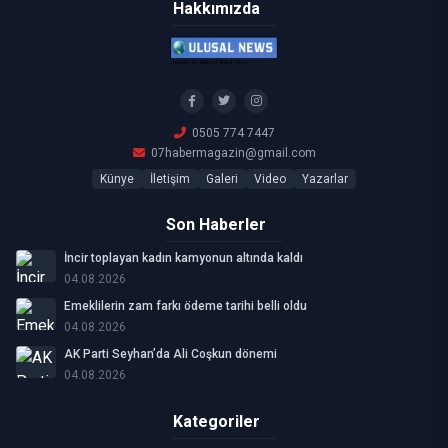
Hakkımızda
0505 774 7447
07habermagazin@gmail.com
Künye
İletişim
Galeri
Video
Yazarlar
Son Haberler
İncir toplayan kadın kamyonun altında kaldı
04.08.2026
Emeklilerin zam farkı ödeme tarihi belli oldu
04.08.2026
AK Parti Seyhan’da Ali Coşkun dönemi
04.08.2026
Kategoriler